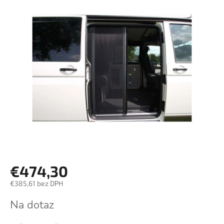
€474,30
€385,61 bez DPH
Jednotková
Na dotaz
cena: