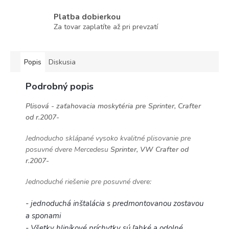
Platba dobierkou
Za tovar zaplatíte až pri prevzatí
Popis
Diskusia
Podrobný popis
Plisová - zaťahovacia moskytéria pre Sprinter, Crafter
od r.2007-
Jednoducho sklápané vysoko kvalitné plisovanie pre
posuvné dvere Mercedesu
Sprinter, VW Crafter od
r.2007-
Jednoduché riešenie pre posuvné dvere:
- jednoduchá inštalácia s predmontovanou zostavou
a sponami
- Všetky hliníkové príchytky sú ľahké a odolné