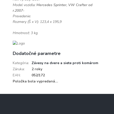
Model vozidla:
Mercedes
Sprinter, VW Crafter od
r.2007-
Prevedenie:
Rozmery (Š x V): 123,4 x 195,9
Hmotnosť: 3 kg
Dodatočné parametre
Kategória
:
Závesy na dvere a siete proti komárom
Záruka
:
2 roky
EAN
:
052/172
Položka bola vypredaná…
Z
á
p
ä