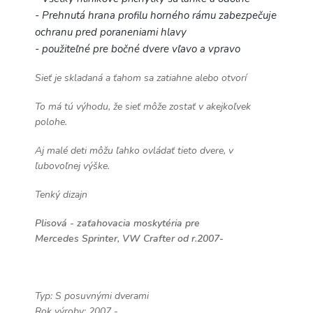
- Prehnutá hrana profilu horného rámu zabezpečuje
ochranu pred poraneniami hlavy
- použiteľné pre bočné dvere vľavo a vpravo
Sieť je skladaná a ťahom sa zatiahne alebo otvorí
To má tú výhodu, že sieť môže zostať v akejkoľvek
polohe.
Aj malé deti môžu ľahko ovládať tieto dvere, v
ľubovoľnej výške.
Tenký dizajn
Plisová - zaťahovacia moskytéria pre
Mercedes
Sprinter, VW Crafter od r.2007-
Typ: S posuvnými dverami
Rok výroby: 2007 -