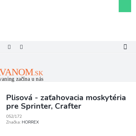
Prejsť
Nákupn
na
košík
obsah
Plisová - zaťahovacia moskytéria
pre Sprinter, Crafter
052/172
Značka:
HORREX