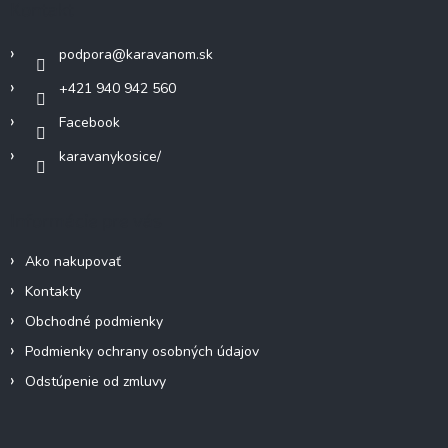
Kontakt
t
i
podpora
@
karavanom.sk
e
+421 940 942 560
Facebook
karavanykosice/
Informácie pre vás
Ako nakupovať
Kontakty
Obchodné podmienky
Podmienky ochrany osobných údajov
Odstúpenie od zmluvy