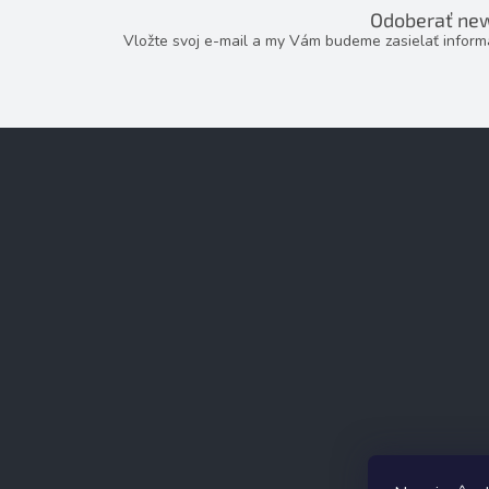
Odoberať new
Vložte svoj e-mail a my Vám budeme zasielať infor
Z
á
p
ä
t
i
e