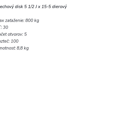
echový disk 5 1/2 J x 15-5 dierový
x zaťaženie: 800 kg
: 30
čet otvorov: 5
zteč: 100
otnosť: 8,8 kg