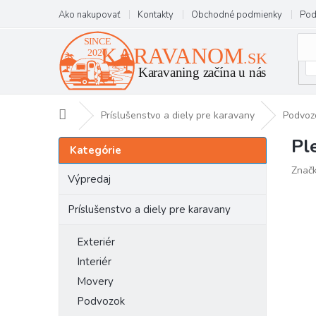
Prejsť
Ako nakupovať
Kontakty
Obchodné podmienky
Pod
na
obsah
Domov
Príslušenstvo a diely pre karavany
Podvoz
Pl
B
Preskočiť
Kategórie
kategórie
o
Znač
č
Výpredaj
n
ý
Príslušenstvo a diely pre karavany
p
a
Exteriér
n
Interiér
e
Movery
l
Podvozok