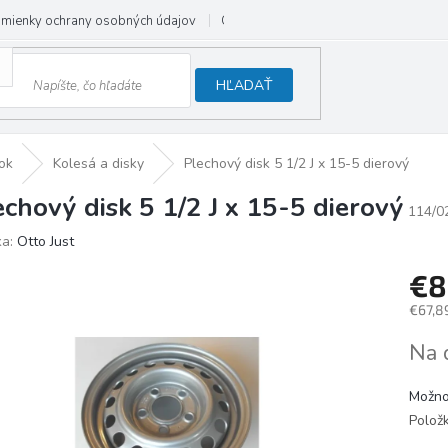
mienky ochrany osobných údajov
Odstúpenie od zmluvy
HĽADAŤ
ok
Kolesá a disky
Plechový disk 5 1/2 J x 15-5 dierový
echový disk 5 1/2 J x 15-5 dierový
114/0
ka:
Otto Just
€8
€67,8
Jedno
Na 
cena:
Možno
Polož