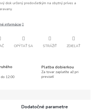
ový disk určený predovšetkým na obytný príves a
aravany.
lné informácie
AČ
OPÝTAŤ SA
STRÁŽIŤ
ZDIEĽAŤ
druhého
Platba dobierkou
Za tovar zaplatíte až pri
prevzatí
í do 12:00
Dodatočné parametre