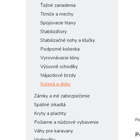
Ťažné zariadenia
Tlmiče a mechy
Spojovacie hlavy
Stabilizátory
Stabilizačné nohy a kľučky
Podporné kolieska
Vyrovnávacie kliny
Výsuvné schodíky
Nájazdové brzdy
Kolesá a disky
Zámky a iné zabezpečenie
Spätné zrkadlá
Kryty a plachty
Po
Požiarne a núdzové vybavenie
Váhy pre karavany
P
Vodováhy