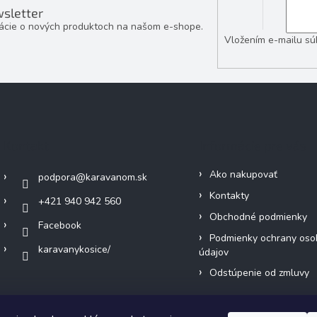
sletter
mácie o nových produktoch na našom e-shope.
Vložením e-mailu sú
Kontakt
Informácie pre vás
Ako nakupovať
podpora
@
karavanom.sk
Kontakty
+421 940 942 560
Obchodné podmienky
Facebook
Podmienky ochrany oso
karavanykosice/
údajov
Odstúpenie od zmluvy