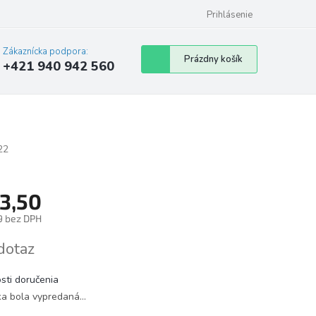
Prihlásenie
Zákaznícka podpora:
Nákupný
Prázdny košík
+421 940 942 560
košík
22
3,50
9 bez DPH
tková
dotaz
sti doručenia
ka bola vypredaná…