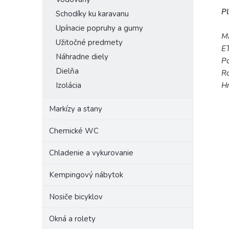
Pl
Schodíky ku karavanu
Upínacie popruhy a gumy
Ma
Užitočné predmety
ET
Náhradne diely
Po
Dielňa
Ro
Hm
Izolácia
Markízy a stany
Chemické WC
Chladenie a vykurovanie
Kempingový nábytok
Nosiče bicyklov
Okná a rolety