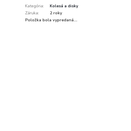
Kategória
:
Kolesá a disky
Záruka
:
2 roky
Položka bola vypredaná…