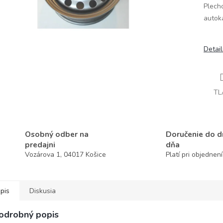
Plech
autok
Detai
TL
Osobný odber na
Doručenie do 
predajni
dňa
Vozárova 1, 04017 Košice
Platí pri objednen
pis
Diskusia
odrobný popis