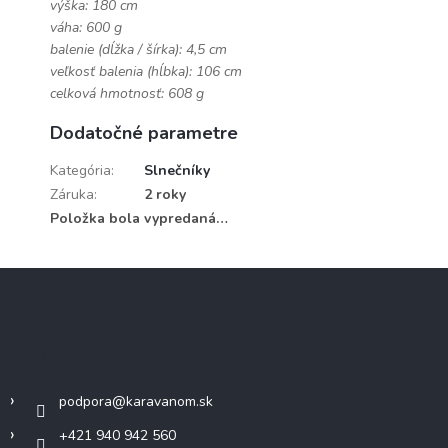
výška: 180 cm
váha: 600 g
balenie (dĺžka / šírka): 4,5 cm
veľkosť balenia (hĺbka): 106 cm
celková hmotnosť: 608 g
Dodatočné parametre
Kategória
:
Slnečníky
Záruka
:
2 roky
Položka bola vypredaná…
Z
á
p
ä
Kontakt
t
i
podpora
@
karavanom.sk
e
+421 940 942 560