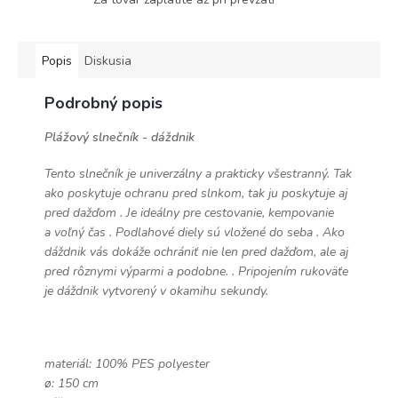
Popis
Diskusia
Podrobný popis
Plážový slnečník - dáždnik
Tento slnečník je univerzálny a prakticky všestranný. Tak
ako
poskytuje ochranu pred slnkom, tak ju poskytuje aj
pred dažďom .
Je ideálny pre cestovanie, kempovanie
a voľný čas .
Podlahové diely sú vložené do seba .
Ako
dáždnik vás dokáže ochrániť nie len pred dažďom, ale aj
pred rôznymi výparmi a podobne. .
Pripojením rukoväťe
je dáždnik vytvorený v okamihu sekundy.
materiál: 100% PES polyester
ø: 150 cm