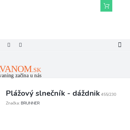
Prejsť
Nákupný
na
košík
obsah
Plážový slnečník - dáždnik
455/230
Značka:
BRUNNER