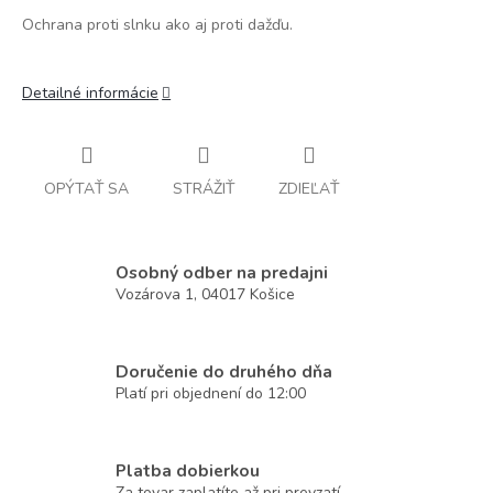
Ochrana proti slnku ako aj proti dažďu.
Detailné informácie
OPÝTAŤ SA
STRÁŽIŤ
ZDIEĽAŤ
Osobný odber na predajni
Vozárova 1, 04017 Košice
Doručenie do druhého dňa
Platí pri objednení do 12:00
Platba dobierkou
Za tovar zaplatíte až pri prevzatí