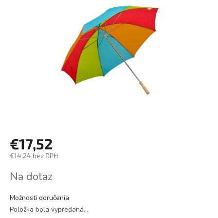
€17,52
€14,24 bez DPH
Jednotková
Na dotaz
cena:
Možnosti doručenia
Položka bola vypredaná…