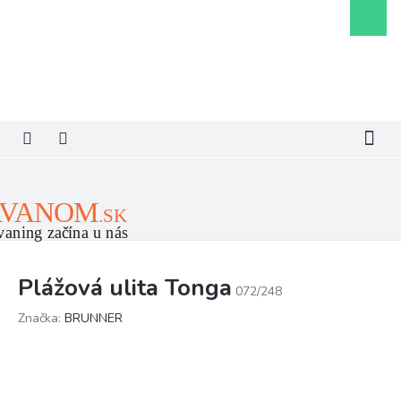
Prejsť
Nákupn
na
košík
obsah
Plážová ulita Tonga
072/248
Značka:
BRUNNER