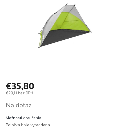
€35,80
€29,11 bez DPH
Jednotková
Na dotaz
cena:
Možnosti doručenia
Položka bola vypredaná…