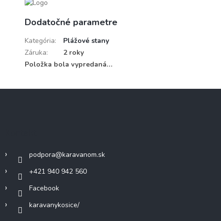
Dodatočné parametre
Kategória
:
Plážové stany
Záruka
:
2 roky
Položka bola vypredaná…
Z
á
p
ä
Kontakt
t
i
podpora
@
karavanom.sk
e
+421 940 942 560
Facebook
karavanykosice/