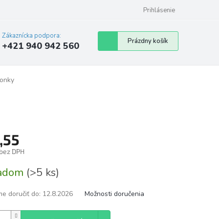
Prihlásenie
Zákaznícka podpora:
Nákupný
Prázdny košík
+421 940 942 560
košík
lonky
,55
 bez DPH
tková
ladom
(>5 ks)
e doručiť do:
12.8.2026
Možnosti doručenia