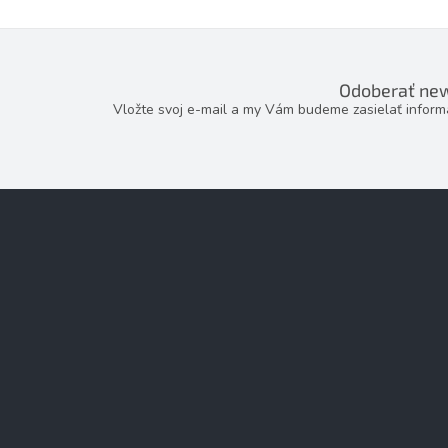
Odoberať new
Vložte svoj e-mail a my Vám budeme zasielať infor
Z
á
p
ä
t
i
e