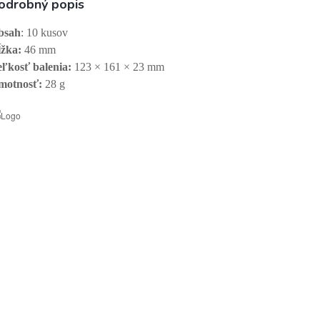
odrobný popis
bsah
: 10 kusov
žka:
46 mm
ľkosť balenia:
123 × 161 × 23 mm
motnosť:
28 g