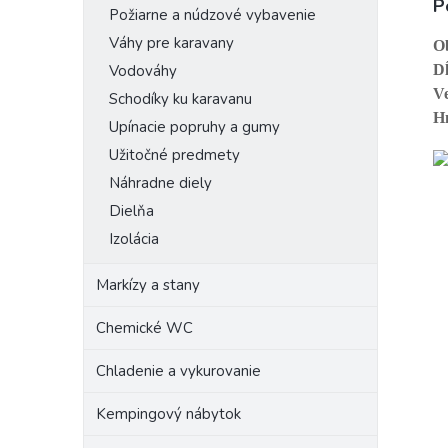
P
Požiarne a núdzové vybavenie
Váhy pre karavany
O
Dĺ
Vodováhy
Ve
Schodíky ku karavanu
H
Upínacie popruhy a gumy
Užitočné predmety
Náhradne diely
Dielňa
Izolácia
Markízy a stany
Chemické WC
Chladenie a vykurovanie
Kempingový nábytok