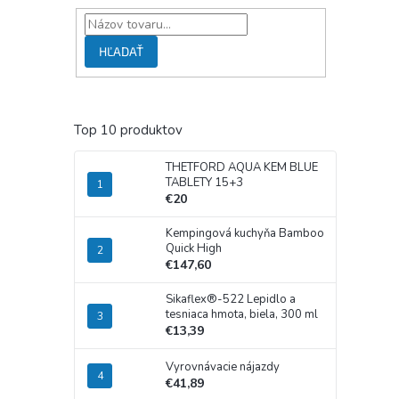
HĽADAŤ
Top 10 produktov
THETFORD AQUA KEM BLUE
TABLETY 15+3
€20
Kempingová kuchyňa Bamboo
Quick High
€147,60
Sikaflex®-522 Lepidlo a
tesniaca hmota, biela, 300 ml
€13,39
Vyrovnávacie nájazdy
€41,89