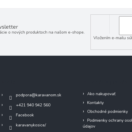
sletter
mácie o nových produktoch na našom e-shope.
Vložením e-mailu sú
Kontakt
Informácie pre vás
Ako nakupovať
podpora
@
karavanom.sk
Kontakty
+421 940 942 560
Obchodné podmienky
Facebook
Podmienky ochrany oso
karavanykosice/
údajov