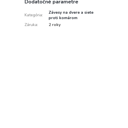
Dodatočné parametre
Závesy na dvere a siete
Kategória
:
proti komárom
Záruka
:
2 roky