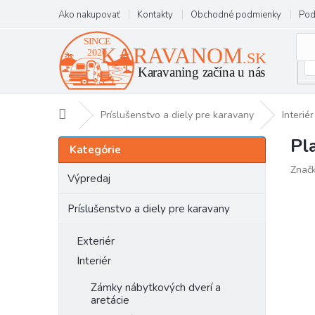
Prejsť
Ako nakupovať
Kontakty
Obchodné podmienky
Pod
na
obsah
Domov
Príslušenstvo a diely pre karavany
Interiér
Pl
B
Preskočiť
Kategórie
kategórie
o
Znač
č
Výpredaj
n
ý
Príslušenstvo a diely pre karavany
p
a
Exteriér
n
Interiér
e
l
Zámky nábytkových dverí a
aretácie