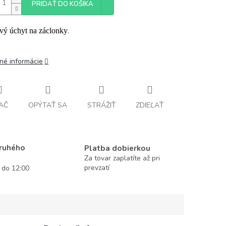
PRIDAŤ DO KOŠÍKA
.
ový úchyt na záclonky
lné informácie
AČ
OPÝTAŤ SA
STRÁŽIŤ
ZDIEĽAŤ
druhého
Platba dobierkou
Za tovar zaplatíte až pri
prevzatí
í do 12:00