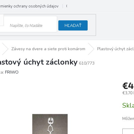
mienky ochrany osobných údajov
Odstúpenie od zmluvy
HĽADAŤ
Závesy na dvere a siete proti komárom
Plastový úchyt zác
astový úchyt záclonky
610/773
ka:
FRIWO
€4
€3,70
Jedno
Sk
cena:
Môžem