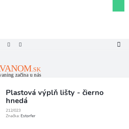
Prejsť
Nákupn
na
košík
obsah
Plastová výplň lišty - čierno
hnedá
212/023
Značka:
Estorfer