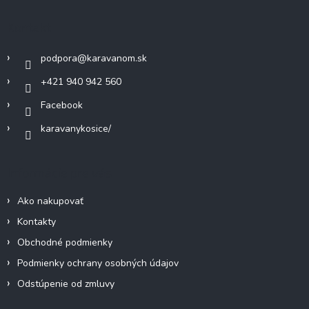
p
ä
Kontakt
t
i
podpora
@
karavanom.sk
e
+421 940 942 560
Facebook
karavanykosice/
Informácie pre vás
Ako nakupovať
Kontakty
Obchodné podmienky
Podmienky ochrany osobných údajov
Odstúpenie od zmluvy