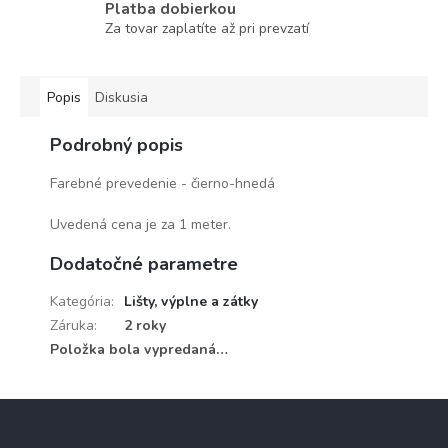
Platba dobierkou
Za tovar zaplatíte až pri prevzatí
Popis
Diskusia
Podrobný popis
Farebné prevedenie - čierno-hnedá
Uvedená cena je za 1 meter.
Dodatočné parametre
Kategória
:
Lišty, výplne a zátky
Záruka
:
2 roky
Položka bola vypredaná…
Z
á