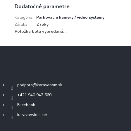
Dodatočné parametre
Kategória
:
Parkovacie kamery / video systémy
Záruka
:
2 roky
Položka bola vypredaná…
Z
á
p
ä
Kontakt
t
i
podpora
@
karavanom.sk
e
+421 940 942 560
Facebook
karavanykosice/