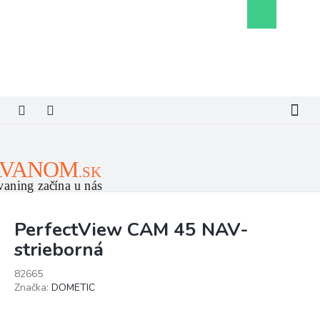
Prejsť
Nákupný
na
košík
obsah
PerfectView CAM 45 NAV-
strieborná
82665
Značka:
DOMETIC