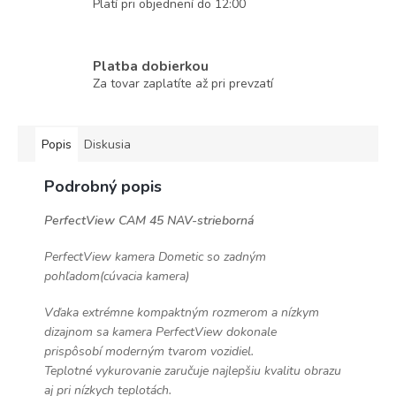
Platí pri objednení do 12:00
Platba dobierkou
Za tovar zaplatíte až pri prevzatí
Popis
Diskusia
Podrobný popis
PerfectView CAM 45 NAV-strieborná
PerfectView kamera Dometic so zadným
pohľadom(cúvacia kamera)
Vďaka extrémne kompaktným rozmerom a nízkym
dizajnom sa kamera PerfectView dokonale
prispôsobí moderným tvarom vozidiel.
Teplotné vykurovanie zaručuje najlepšiu kvalitu obrazu
aj pri nízkych teplotách.