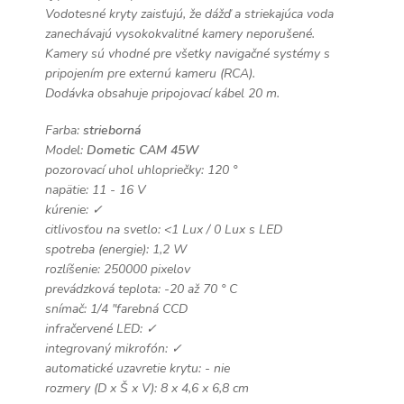
Vodotesné kryty zaisťujú, že dážď a striekajúca voda
zanechávajú vysokokvalitné kamery neporušené.
Kamery sú vhodné pre všetky navigačné systémy s
pripojením pre externú kameru (RCA).
Dodávka obsahuje pripojovací kábel 20 m.
Farba:
strieborná
Model:
Dometic
CAM 45W
pozorovací uhol uhlopriečky: 120 °
napätie: 11 - 16 V
kúrenie: ✓
citlivosťou na svetlo: <1 Lux / 0 Lux s LED
spotreba (energie): 1,2 W
rozlíšenie: 250000 pixelov
prevádzková teplota: -20 až 70 ° C
snímač: 1/4 "farebná CCD
infračervené LED: ✓
integrovaný mikrofón: ✓
automatické uzavretie krytu: - nie
rozmery (D x Š x V): 8 x 4,6 x 6,8 cm