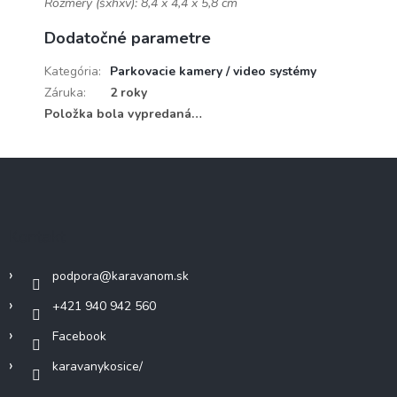
Rozmery (šxhxv): 8,4 x 4,4 x 5,8 cm
Dodatočné parametre
Kategória
:
Parkovacie kamery / video systémy
Záruka
:
2 roky
Položka bola vypredaná…
Z
á
p
ä
Kontakt
t
i
podpora
@
karavanom.sk
e
+421 940 942 560
Facebook
karavanykosice/