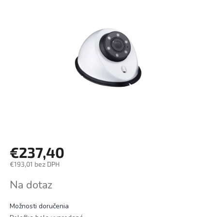
€237,40
€193,01 bez DPH
Jednotková
Na dotaz
cena:
Možnosti doručenia