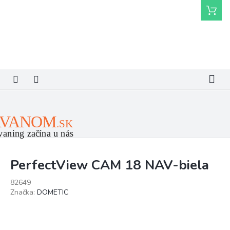
Prejsť
Nákupn
na
košík
obsah
PerfectView CAM 18 NAV-biela
82649
Značka:
DOMETIC