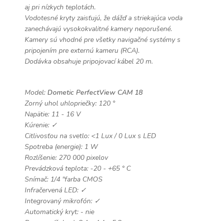
aj pri nízkych teplotách.
Vodotesné kryty zaisťujú, že dážď a striekajúca voda
zanechávajú vysokokvalitné kamery neporušené.
Kamery sú vhodné pre všetky navigačné systémy s
pripojením pre externú kameru (RCA).
Dodávka obsahuje pripojovací kábel 20 m.
Model:
Dometic PerfectView CAM 18
Zorný uhol uhlopriečky: 120 °
Napätie: 11 - 16 V
Kúrenie: ✓
Citlivosťou na svetlo: <1 Lux / 0 Lux s LED
Spotreba (energie): 1 W
Rozlíšenie: 270 000 pixelov
Prevádzková teplota: -20 - +65 ° C
Snímač: 1/4 "farba CMOS
Infračervená LED: ✓
Integrovaný mikrofón: ✓
Automatický kryt: - nie