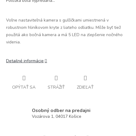
Položka bola vypredaná…
Voľne nastaviteľná kamera s guľôčkami umiestnená v
robustnom hliníkovom kryte z liateho odliatku. Môže byť tiež
použitá ako bočná kamera a má 5 LED na zlepšenie nočného
videnia.
Detailné informácie
OPÝTAŤ SA
STRÁŽIŤ
ZDIEĽAŤ
Osobný odber na predajni
Vozárova 1, 04017 Košice