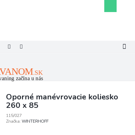
Prejsť
Nákupný
na
košík
obsah
Oporné manévrovacie koliesko
260 x 85
115/027
Značka:
WINTERHOFF