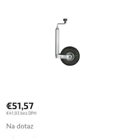
€51,57
€41,93 bez DPH
Jednotková
Na dotaz
cena: