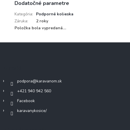
Dodatočné parametre
Kategória
:
Podporné kolieska
Záruka
:
2 roky
Položka bola vypredaná…
Z
á
p
ä
Kontakt
t
i
podpora
@
karavanom.sk
e
+421 940 942 560
Facebook
karavanykosice/
Informácie pre vás