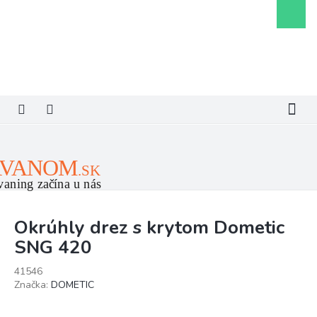
Prejsť
Nákupn
na
košík
obsah
Okrúhly drez s krytom Dometic
SNG 420
41546
Značka:
DOMETIC