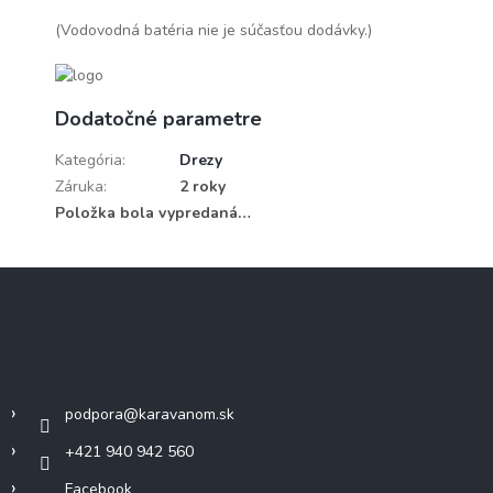
(Vodovodná batéria nie je súčasťou dodávky.)
Dodatočné parametre
Kategória
:
Drezy
Záruka
:
2 roky
Položka bola vypredaná…
Z
á
p
ä
Kontakt
t
i
podpora
@
karavanom.sk
e
+421 940 942 560
Facebook