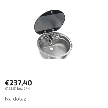
€237,40
€193,01 bez DPH
Jednotková
Na dotaz
cena: