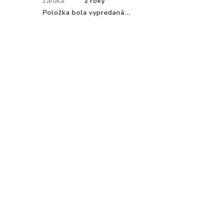
Záruka
:
2 roky
Položka bola vypredaná…