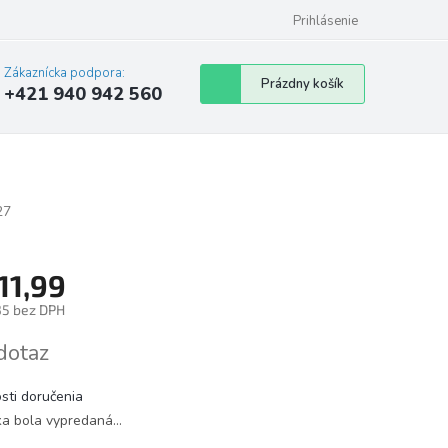
Prihlásenie
Zákaznícka podpora:
Nákupný
Prázdny košík
+421 940 942 560
košík
27
11,99
35 bez DPH
tková
dotaz
sti doručenia
ka bola vypredaná…