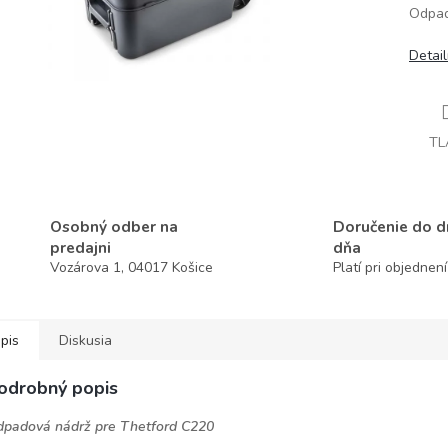
Odpad
Detai
TL
Osobný odber na
Doručenie do 
predajni
dňa
Vozárova 1, 04017 Košice
Platí pri objednen
pis
Diskusia
odrobný popis
padová nádrž pre Thetford C220