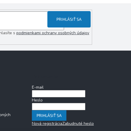
PRIHLÁSIŤ SA
hlasíte s
podmienkami ochrany osobných údajov
Prihlásenie
E-mail
Heslo
bných
PRIHLÁSIŤ SA
Nová registrácia
Zabudnuté heslo