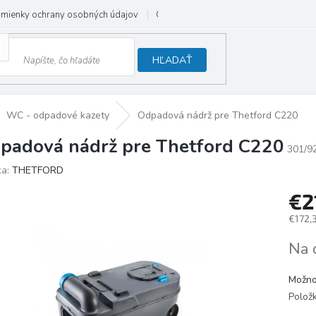
mienky ochrany osobných údajov
Odstúpenie od zmluvy
HĽADAŤ
WC - odpadové kazety
Odpadová nádrž pre Thetford C220
padová nádrž pre Thetford C220
301/9
ka:
THETFORD
€2
€172,
Jedno
Na 
cena:
Možno
Polož