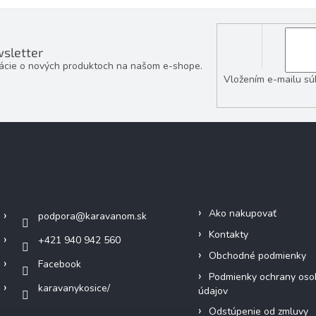
sletter
mácie o nových produktoch na našom e-shope.
Vložením e-mailu sú
Kontakt
Informácie pre vás
Ako nakupovať
podpora
@
karavanom.sk
Kontakty
+421 940 942 560
Obchodné podmienky
Facebook
Podmienky ochrany oso
karavanykosice/
údajov
Odstúpenie od zmluvy