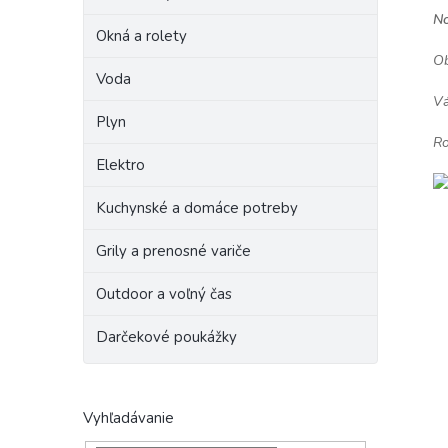
No
Okná a rolety
Ob
Voda
Vá
Plyn
Ro
Elektro
Kuchynské a domáce potreby
Grily a prenosné variče
Outdoor a voľný čas
Darčekové poukážky
Vyhľadávanie