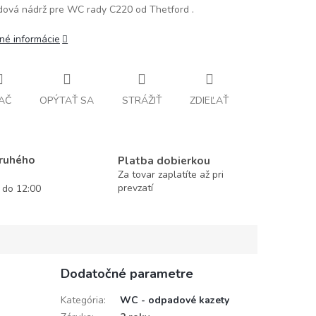
ová nádrž pre WC rady C220 od Thetford .
lné informácie
AČ
OPÝTAŤ SA
STRÁŽIŤ
ZDIEĽAŤ
druhého
Platba dobierkou
Za tovar zaplatíte až pri
prevzatí
í do 12:00
Dodatočné parametre
Kategória
:
WC - odpadové kazety