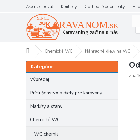
Prejsť
Ako nakupovať
Kontakty
Obchodné podmienky
Pod
na
obsah
Domov
Chemické WC
Náhradné diely na WC
Od
B
Preskočiť
Kategórie
kategórie
o
Znač
č
Výpredaj
n
ý
Príslušenstvo a diely pre karavany
p
a
Markízy a stany
n
e
Chemické WC
l
WC chémia