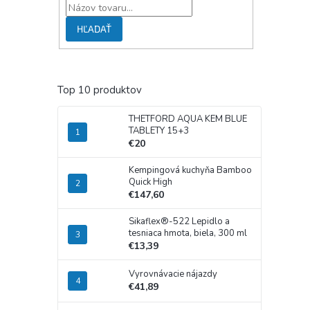
HĽADAŤ
Top 10 produktov
THETFORD AQUA KEM BLUE
TABLETY 15+3
€20
Kempingová kuchyňa Bamboo
Quick High
€147,60
Sikaflex®-522 Lepidlo a
tesniaca hmota, biela, 300 ml
€13,39
Vyrovnávacie nájazdy
€41,89