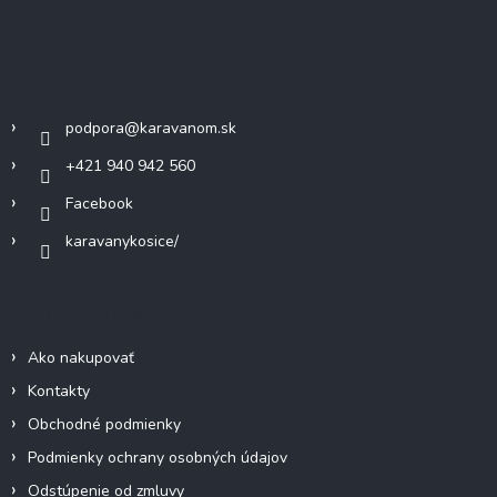
á
p
ä
Kontakt
t
i
podpora
@
karavanom.sk
e
+421 940 942 560
Facebook
karavanykosice/
Informácie pre vás
Ako nakupovať
Kontakty
Obchodné podmienky
Podmienky ochrany osobných údajov
Odstúpenie od zmluvy