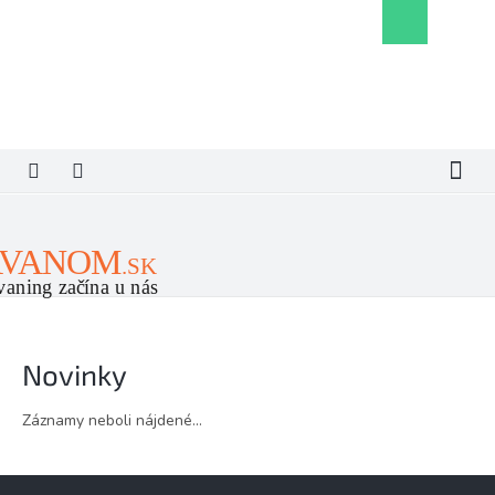
Prejsť
Nákupný
na
košík
obsah
Novinky
Záznamy neboli nájdené...
Z