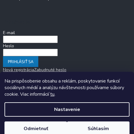
Prihlásenie
E-mail
Heslo
PRIHLÁSIŤ SA
Nová registrácia
Zabudnuté heslo
Na prispôsobenie obsahu a reklám, poskytovanie funkcií
sociálnych médií a analýzu návštevnosti používame súbory
cookie. Viac informácií
tu
.
Nastavenie
Copyright 2026
KARAVANOM.sk
. Všetky práva vyhradené.
Upraviť
nastavenie cookies
Odmietnuť
Súhlasím