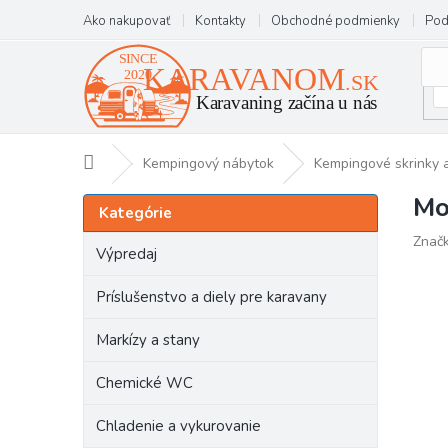
Prejsť
Ako nakupovať
Kontakty
Obchodné podmienky
Pod
na
obsah
Domov
Kempingový nábytok
Kempingové skrinky a
Mo
B
Preskočiť
Kategórie
kategórie
o
Znač
č
Výpredaj
n
ý
Príslušenstvo a diely pre karavany
p
a
Markízy a stany
n
e
Chemické WC
l
Chladenie a vykurovanie