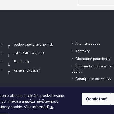
Kontakt
Informácie pre vás
Ako nakupovať
podpora
@
karavanom.sk
Kontakty
+421 940 942 560
Obchodné podmienky
Facebook
Podmienky ochrany oso
karavanykosice/
údajov
Odstúpenie od zmluvy
benie obsahu a reklám, poskytovanie
Odmietnuť
álnych médií a analýzu návštevnosti
bory cookie. Viac informácií
tu
.