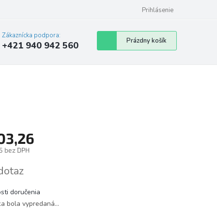
Prihlásenie
Zákaznícka podpora:
Nákupný
Prázdny košík
+421 940 942 560
košík
03,26
5 bez DPH
tková
dotaz
sti doručenia
ka bola vypredaná…