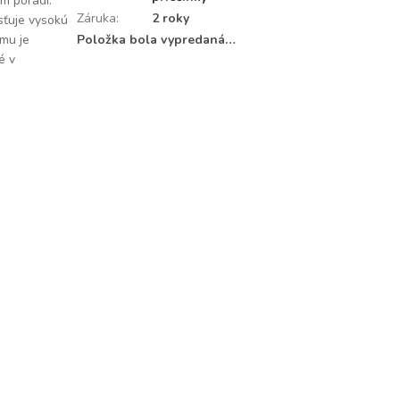
m poradí.
Záruka
:
2 roky
sťuje vysokú
ámu je
Položka bola vypredaná…
é v