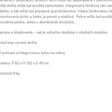
eciálnych spojovacích prvkoch skríň môžu byť usporiadané v ľubovoľno
ždá skriňa môže byť použitá samostatne. Integrovaný hliníkový rám zai
abilitu, a tak môže byť pripojené aj príslušenstvo. Vďaka hliníkovému r
montovaná rýchlo a ľahko, je pevná a stabilná. Police môžu byť použit
bovoľnej polohe, alebo v akomkoľvek množstve.
prava a skladovanie - vak je súčasťou dodávky u všetkých modelov
duCamp vysoká skriňa:
2 policami a integrovanou tyčou na odevy
zmery: Š 62 x H 152 x D 49 cm
otnosť 9 kg