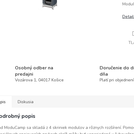
ModuC
Detai
TL
Osobný odber na
Doručenie do 
predajni
dňa
Vozárova 1, 04017 Košice
Platí pri objednen
pis
Diskusia
odrobný popis
d ModuCamp sa skladá z 4 skriniek modulov a rôznych rozšírení. Pom