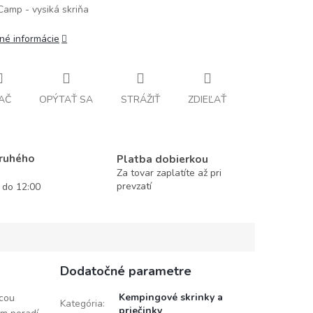
amp - vysiká skriňa
lné informácie
AČ
OPÝTAŤ SA
STRÁŽIŤ
ZDIEĽAŤ
druhého
Platba dobierkou
Za tovar zaplatíte až pri
prevzatí
í do 12:00
Dodatočné parametre
Kempingové skrinky a
ocou
Kategória
:
priečinky