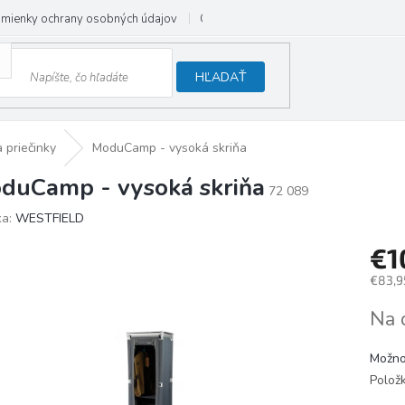
mienky ochrany osobných údajov
Odstúpenie od zmluvy
HĽADAŤ
 priečinky
ModuCamp - vysoká skriňa
duCamp - vysoká skriňa
72 089
ka:
WESTFIELD
€1
€83,9
Jedno
Na 
cena:
Možno
Polož