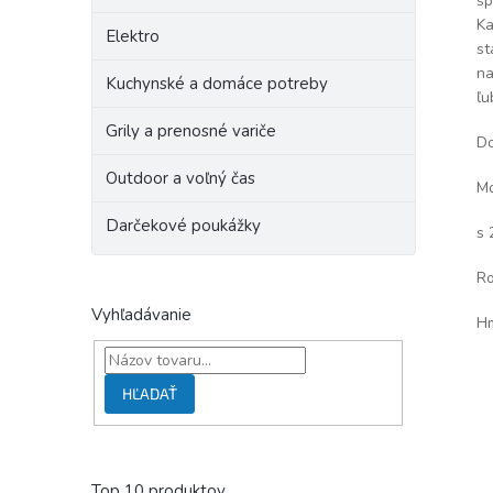
šp
Ka
Elektro
st
na
Kuchynské a domáce potreby
ľu
Grily a prenosné variče
Do
Outdoor a voľný čas
Mo
Darčekové poukážky
s 
Ro
Vyhľadávanie
Hm
HĽADAŤ
Top 10 produktov