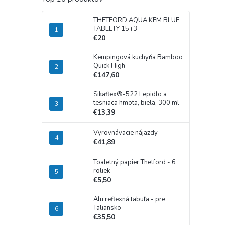
THETFORD AQUA KEM BLUE
TABLETY 15+3
€20
Kempingová kuchyňa Bamboo
Quick High
€147,60
Sikaflex®-522 Lepidlo a
tesniaca hmota, biela, 300 ml
€13,39
Vyrovnávacie nájazdy
€41,89
Toaletný papier Thetford - 6
roliek
€5,50
Alu reflexná tabuľa - pre
Taliansko
€35,50