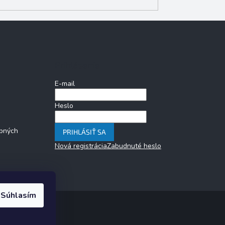
Prihlásenie
E-mail
Heslo
bných
PRIHLÁSIŤ SA
Nová registrácia
Zabudnuté heslo
Súhlasím