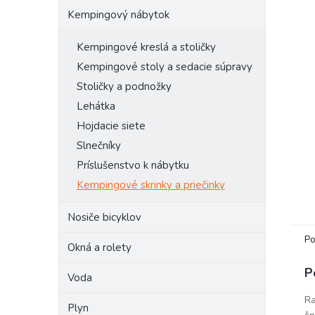
Kempingový nábytok
Kempingové kreslá a stoličky
Kempingové stoly a sedacie súpravy
Stoličky a podnožky
Lehátka
Hojdacie siete
Slnečníky
Príslušenstvo k nábytku
Kempingové skrinky a priečinky
Nosiče bicyklov
Po
Okná a rolety
P
Voda
Ra
Plyn