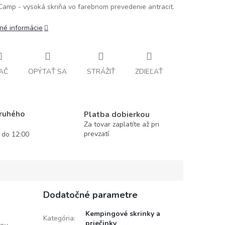
amp - vysoká skriňa vo farebnom prevedenie antracit.
lné informácie
AČ
OPÝTAŤ SA
STRÁŽIŤ
ZDIEĽAŤ
druhého
Platba dobierkou
Za tovar zaplatíte až pri
prevzatí
í do 12:00
Dodatočné parametre
Kempingové skrinky a
Kategória
:
priečinky