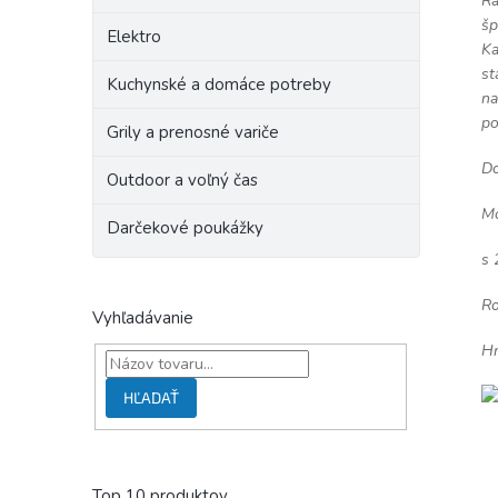
Ra
šp
Elektro
Ka
st
Kuchynské a domáce potreby
na
po
Grily a prenosné variče
Do
Outdoor a voľný čas
Mo
Darčekové poukážky
s 
Ro
Vyhľadávanie
Hm
HĽADAŤ
Top 10 produktov