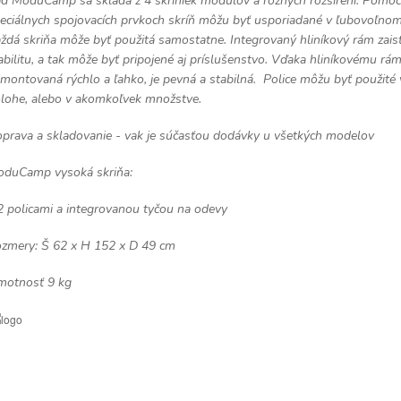
d ModuCamp sa skladá z 4 skriniek modulov a rôznych rozšírení. Pomo
eciálnych spojovacích prvkoch skríň môžu byť usporiadané v ľubovoľnom
ždá skriňa môže byť použitá samostatne. Integrovaný hliníkový rám zais
abilitu, a tak môže byť pripojené aj príslušenstvo. Vďaka hliníkovému rám
montovaná rýchlo a ľahko, je pevná a stabilná. Police môžu byť použité 
lohe, alebo v akomkoľvek množstve.
prava a skladovanie - vak je súčasťou dodávky u všetkých modelov
duCamp vysoká skriňa:
2 policami a integrovanou tyčou na odevy
zmery: Š 62 x H 152 x D 49 cm
otnosť 9 kg