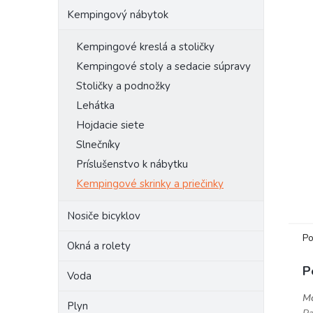
Kempingový nábytok
Kempingové kreslá a stoličky
Kempingové stoly a sedacie súpravy
Stoličky a podnožky
Lehátka
Hojdacie siete
Slnečníky
Príslušenstvo k nábytku
Kempingové skrinky a priečinky
Nosiče bicyklov
Po
Okná a rolety
P
Voda
Mo
Plyn