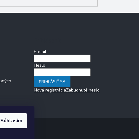
Prihlásenie
E-mail
Heslo
bných
PRIHLÁSIŤ SA
Nová registrácia
Zabudnuté heslo
Súhlasím