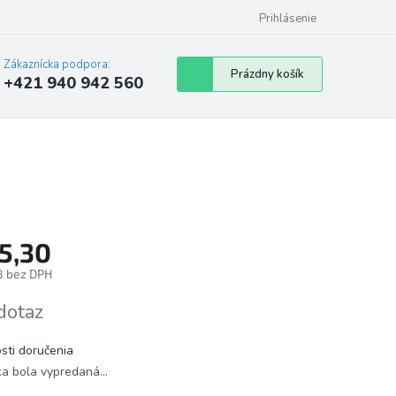
Prihlásenie
Zákaznícka podpora:
Nákupný
Prázdny košík
+421 940 942 560
košík
5,30
8 bez DPH
tková
dotaz
sti doručenia
ka bola vypredaná…