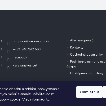
Kontakt
Informácie pre vás
Ako nakupovať
podpora
@
karavanom.sk
Kontakty
+421 940 942 560
Obchodné podmienky
Facebook
Podmienky ochrany oso
karavanykosice/
údajov
Odstúpenie od zmluvy
benie obsahu a reklám, poskytovanie
Odmietnuť
álnych médií a analýzu návštevnosti
bory cookie. Viac informácií
tu
.