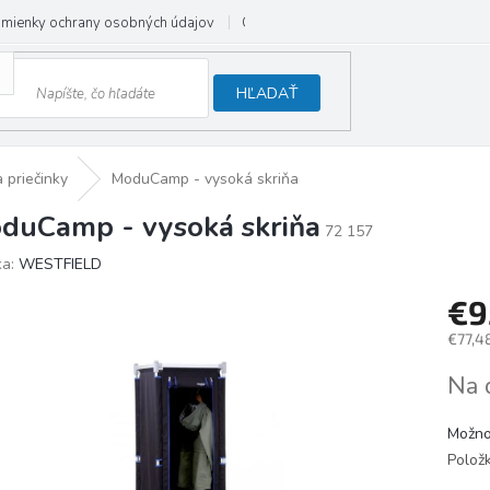
mienky ochrany osobných údajov
Odstúpenie od zmluvy
HĽADAŤ
 priečinky
ModuCamp - vysoká skriňa
duCamp - vysoká skriňa
72 157
ka:
WESTFIELD
€9
€77,4
Jedno
Na 
cena:
Možno
Polož