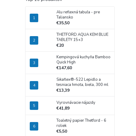
Alu reflexná tabuľa - pre
Taliansko
€35,50
THETFORD AQUA KEM BLUE
TABLETY 15+3
€20
Kempingová kuchyňa Bamboo
Quick High
€147,60
Sikaflex®-522 Lepidlo a
tesniaca hmota, biela, 300 ml
€13,39
Vyrovnávacie nájazdy
€41,89
Toaletný papier Thetford - 6
roliek
€5,50