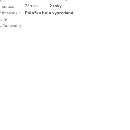
cou
Záruka
:
2 roky
 poradí.
ťuje vysokú
Položka bola vypredaná…
u je
v ľubovoľnej