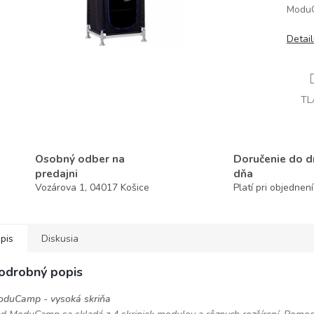
ModuC
Detai
TL
Osobný odber na
Doručenie do 
predajni
dňa
Vozárova 1, 04017 Košice
Platí pri objednen
pis
Diskusia
odrobný popis
duCamp - vysoká skriňa