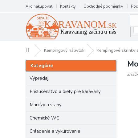
Prejsť
Ako nakupovať
Kontakty
Obchodné podmienky
Pod
na
obsah
Domov
Kempingový nábytok
Kempingové skrinky a
Mo
B
Preskočiť
Kategórie
kategórie
o
Znač
č
Výpredaj
n
ý
Príslušenstvo a diely pre karavany
p
a
Markízy a stany
n
e
Chemické WC
l
Chladenie a vykurovanie