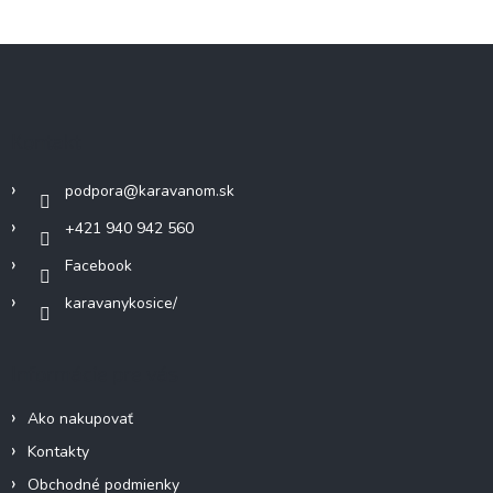
Z
á
p
ä
Kontakt
t
i
podpora
@
karavanom.sk
e
+421 940 942 560
Facebook
karavanykosice/
Informácie pre vás
Ako nakupovať
Kontakty
Obchodné podmienky