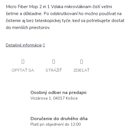
Micro Fiber Mop 2 in 1 Vďaka mikrovláknam čistí veľmi
šetrne a dôkladne. Po odskrutkovaní ho možno používať na
čistenie aj bez teleskopickej tyče, keď sa potrebujete dostať
do menších priestorov.
Detailné informácie
OPÝTAŤ SA
STRÁŽIŤ
ZDIEĽAŤ
Osobný odber na predajni
Vozárova 1, 04017 Košice
Doručenie do druhého dňa
Platí pri objednení do 12:00