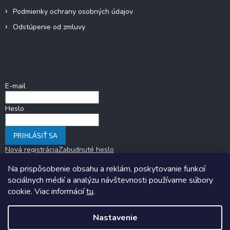
Podmienky ochrany osobných údajov
Odstúpenie od zmluvy
Prihlásenie
E-mail
Heslo
PRIHLÁSIŤ SA
Nová registrácia
Zabudnuté heslo
Na prispôsobenie obsahu a reklám, poskytovanie funkcií
sociálnych médií a analýzu návštevnosti používame súbory
cookie. Viac informácií
tu
.
Nastavenie
Copyright 2026
KARAVANOM.sk
. Všetky práva vyhradené.
Upraviť