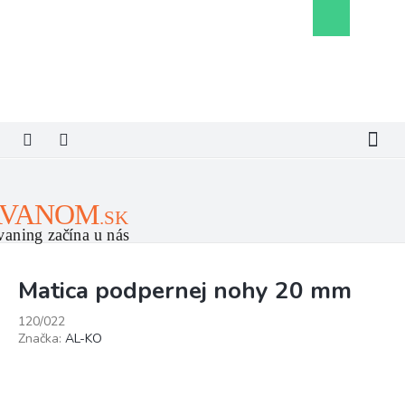
Prejsť
Nákupný
na
košík
obsah
Matica podpernej nohy 20 mm
120/022
Značka:
AL-KO