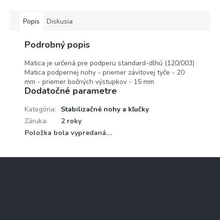
Popis
Diskusia
Podrobný popis
Matica je určená pre podperu standard-dlhú (120/003)
Matica podpernej nohy - priemer závitovej tyče - 20
mm - priemer bočných výstupkov - 15 mm
Dodatočné parametre
Kategória
:
Stabilizačné nohy a kľučky
Záruka
:
2 roky
Položka bola vypredaná…
Z
á
p
ä
Kontakt
t
i