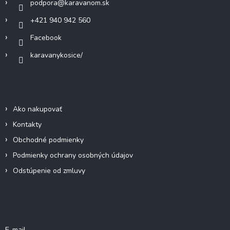
podpora
@
karavanom.sk
e
+421 940 942 560
Facebook
karavanykosice/
Informácie pre vás
Ako nakupovať
Kontakty
Obchodné podmienky
Podmienky ochrany osobných údajov
Odstúpenie od zmluvy
Prihlásenie
E-mail