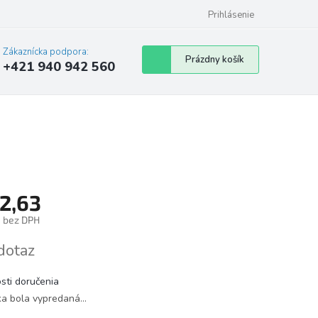
Prihlásenie
Zákaznícka podpora:
Nákupný
Prázdny košík
+421 940 942 560
košík
2,63
8 bez DPH
tková
dotaz
sti doručenia
ka bola vypredaná…