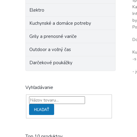
šp
Ka
Elektro
In
by
Kuchynské a domáce potreby
Po
Grily a prenosné variče
Do
Outdoor a voľný čas
Ku
-s
Darčekové poukážky
- 
Vyhľadávanie
HĽADAŤ
Top 10 produktov