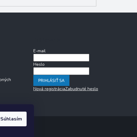
Prihlásenie
E-mail
Heslo
bných
PRIHLÁSIŤ SA
Nová registrácia
Zabudnuté heslo
Súhlasím