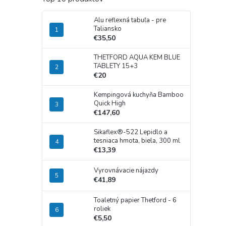
Alu reflexná tabuľa - pre
Taliansko
€35,50
THETFORD AQUA KEM BLUE
TABLETY 15+3
€20
Kempingová kuchyňa Bamboo
Quick High
€147,60
Sikaflex®-522 Lepidlo a
tesniaca hmota, biela, 300 ml
€13,39
Vyrovnávacie nájazdy
€41,89
Toaletný papier Thetford - 6
roliek
€5,50