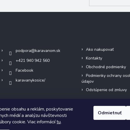
Kontakt
Informácie pre vás
Ako nakupovať
podpora
@
karavanom.sk
Kontakty
+421 940 942 560
Obchodné podmienky
Facebook
Podmienky ochrany oso
karavanykosice/
údajov
Odstúpenie od zmluvy
benie obsahu a reklám, poskytovanie
Odmietnuť
álnych médií a analýzu návštevnosti
bory cookie. Viac informácií
tu
.