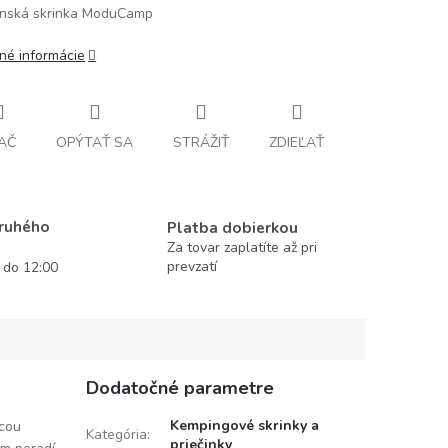
nská skrinka ModuCamp
lné informácie
AČ
OPÝTAŤ SA
STRÁŽIŤ
ZDIEĽAŤ
druhého
Platba dobierkou
Za tovar zaplatíte až pri
prevzatí
í do 12:00
Dodatočné parametre
Kempingové skrinky a
ocou
Kategória
:
priečinky