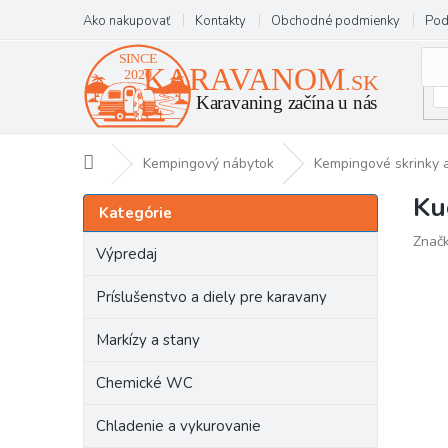
Prejsť
Ako nakupovať
Kontakty
Obchodné podmienky
Pod
na
obsah
Domov
Kempingový nábytok
Kempingové skrinky a
Ku
B
Preskočiť
Kategórie
kategórie
o
Znač
č
Výpredaj
n
ý
Príslušenstvo a diely pre karavany
p
a
Markízy a stany
n
e
Chemické WC
l
Chladenie a vykurovanie