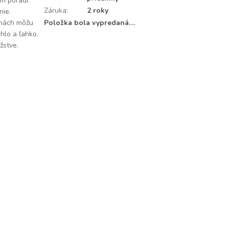
m poradí.
Záruka
:
2 roky
nie.
lohách môžu
Položka bola vypredaná…
hlo a ľahko.
žstve.