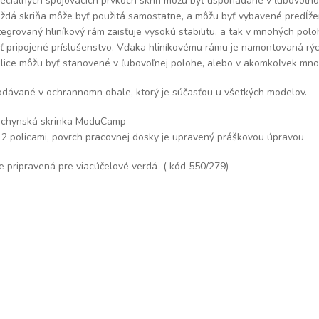
eciálnych spojovacích prvkoch skríň môžu byť usporiadané v ľubovoľno
ždá skriňa môže byť použitá samostatne, a môžu byť vybavené predĺže
tegrovaný hliníkový rám zaisťuje vysokú stabilitu, a tak v mnohých po
ť pripojené príslušenstvo. Vďaka hliníkovému rámu je namontovaná rýc
lice môžu byť stanovené v ľubovoľnej polohe, alebo v akomkoľvek mno
dávané v ochrannomn obale, ktorý je súčasťou u všetkých modelov.
chynská skrinka ModuCamp
 2 policami, povrch pracovnej dosky je upravený práškovou úpravou
je pripravená pre viacúčelové verdá ( kód 550/279)