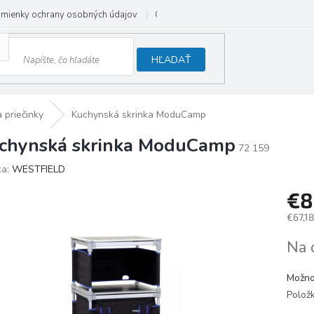
mienky ochrany osobných údajov
Odstúpenie od zmluvy
HĽADAŤ
 priečinky
Kuchynská skrinka ModuCamp
chynská skrinka ModuCamp
72 159
ka:
WESTFIELD
€8
€67,1
Jedno
Na 
cena:
Možno
Polož