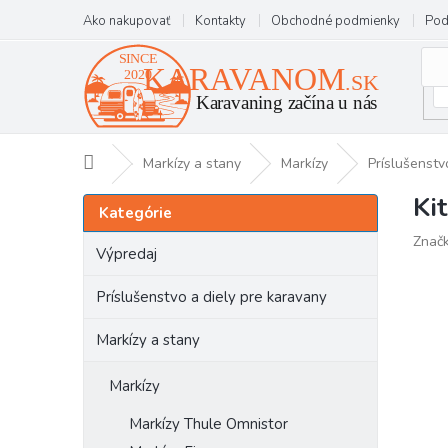
Prejsť
Ako nakupovať
Kontakty
Obchodné podmienky
Pod
na
obsah
Domov
Markízy a stany
Markízy
Príslušenstv
Ki
B
Preskočiť
Kategórie
kategórie
o
Znač
č
Výpredaj
n
ý
Príslušenstvo a diely pre karavany
p
a
Markízy a stany
n
e
Markízy
l
Markízy Thule Omnistor