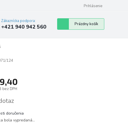
Prihlásenie
Zákaznícka podpora:
Nákupný
Prázdny košík
+421 940 942 560
košík
5
071/124
9,40
8 bez DPH
tková
dotaz
sti doručenia
ka bola vypredaná…