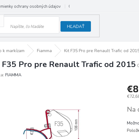
mienky ochrany osobných údajov
Odstúpenie od zmluvy
HĽADAŤ
o k markízam
Fiamma
Kit F35 Pro pre Renault Trafic od 201
t F35 Pro pre Renault Trafic od 2015
ka:
FIAMMA
€8
€72,6
Jedno
Na 
cena:
Možno
Polož