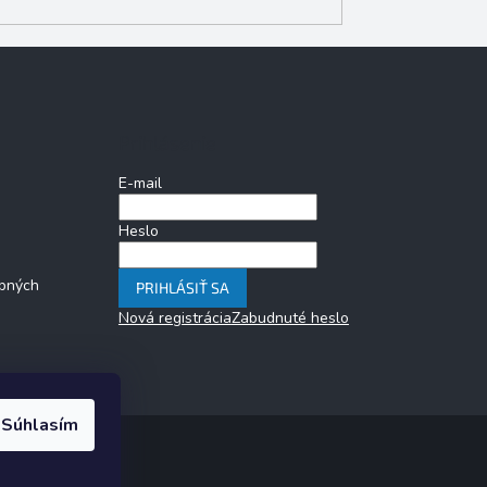
Prihlásenie
E-mail
Heslo
bných
PRIHLÁSIŤ SA
Nová registrácia
Zabudnuté heslo
Súhlasím