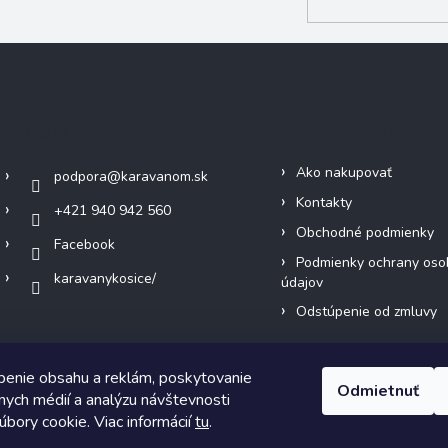
Kontakt
Informácie pre vás
Ako nakupovať
podpora
@
karavanom.sk
Kontakty
+421 940 942 560
Obchodné podmienky
Facebook
Podmienky ochrany oso
karavanykosice/
údajov
Odstúpenie od zmluvy
benie obsahu a reklám, poskytovanie
Odmietnuť
álnych médií a analýzu návštevnosti
bory cookie. Viac informácií
tu
.