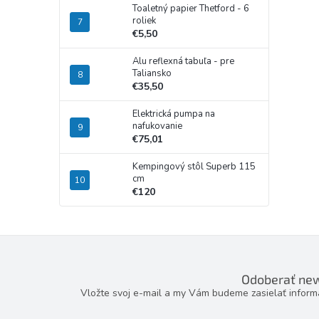
Toaletný papier Thetford - 6
roliek
€5,50
Alu reflexná tabuľa - pre
Taliansko
€35,50
Elektrická pumpa na
nafukovanie
€75,01
Kempingový stôl Superb 115
cm
€120
Odoberať new
Vložte svoj e-mail a my Vám budeme zasielať infor