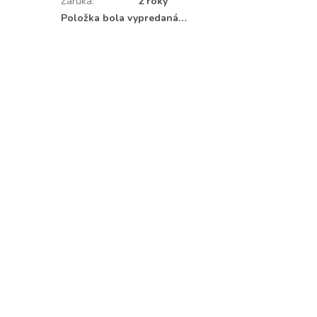
Záruka
:
2 roky
Položka bola vypredaná…