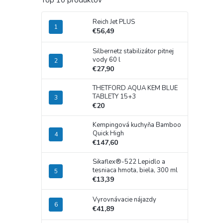
Top 10 produktov
Reich Jet PLUS
€56,49
Silbernetz stabilizátor pitnej
vody 60 l
€27,90
THETFORD AQUA KEM BLUE
TABLETY 15+3
€20
Kempingová kuchyňa Bamboo
Quick High
€147,60
Sikaflex®-522 Lepidlo a
tesniaca hmota, biela, 300 ml
€13,39
Vyrovnávacie nájazdy
€41,89