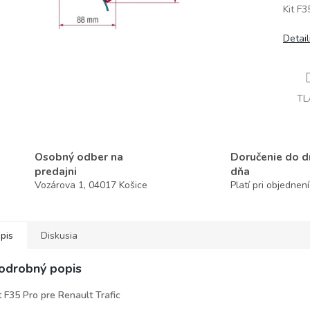
Kit F3
Detai
TL
Osobný odber na
Doručenie do 
predajni
dňa
Vozárova 1, 04017 Košice
Platí pri objednen
pis
Diskusia
odrobný popis
t F35 Pro pre Renault Trafic