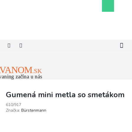
Prejsť
Nákupný
na
košík
obsah
Gumená mini metla so smetákom
610/917
Značka:
Bürstenmann