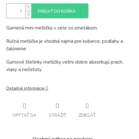
PRIDAŤ DO KOŠÍKA
Gumená mini metlička v sete so smetákom.
Ručná metlička je vhodná najmä pre koberce, podlahy a
čalúnenie.
Gumové štetinky metličky veľmi dobre absorbujú prach,
vlasy a nečistoty.
Detailné informácie
OPÝTAŤ SA
STRÁŽIŤ
ZDIEĽAŤ
Osobný odber na predajni