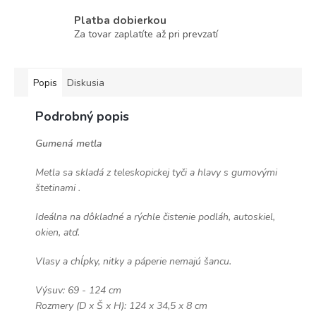
Platba dobierkou
Za tovar zaplatíte až pri prevzatí
Popis
Diskusia
Podrobný popis
Gumená metla
Metla sa skladá z teleskopickej tyči a hlavy s gumovými
štetinami .
Ideálna na dôkladné a rýchle čistenie podláh, autoskiel,
okien, atď.
Vlasy a chĺpky, nitky a páperie nemajú šancu.
Výsuv: 69 - 124 cm
Rozmery (D x Š x H): 124 x 34,5 x 8 cm