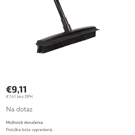
€9,11
€7,41 bez DPH
Jednotková
Na dotaz
cena:
Možnosti doručenia
Položka bola vypredaná…