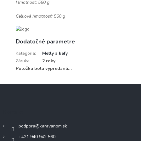
Hmotnosť: 560 g
Celková hmotnosť: 560 g
Dodatočné parametre
Kategória
:
Metly a kefy
Záruka
:
2 roky
Položka bola vypredaná…
Z
á
p
ä
Kontakt
t
i
podpora
@
karavanom.sk
e
+421 940 942 560