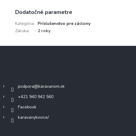
Dodatočné parametre
Kategória
:
Príslušenstvo pre záclony
Záruka
:
2 roky
Z
á
p
ä
Kontakt
t
i
podpora
@
karavanom.sk
e
+421 940 942 560
Facebook
karavanykosice/