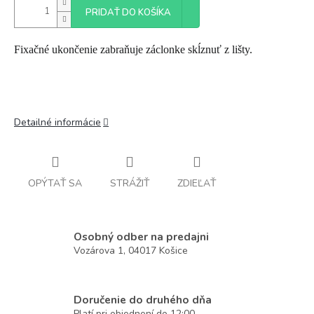
PRIDAŤ DO KOŠÍKA
Fixačné ukončenie zabraňuje záclonke skĺznuť z lišty.
Detailné informácie
OPÝTAŤ SA
STRÁŽIŤ
ZDIEĽAŤ
Osobný odber na predajni
Vozárova 1, 04017 Košice
Doručenie do druhého dňa
Platí pri objednení do 12:00