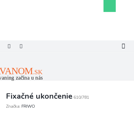
Prejsť
Nákupný
na
košík
obsah
Fixačné ukončenie
610/781
Značka:
FRIWO