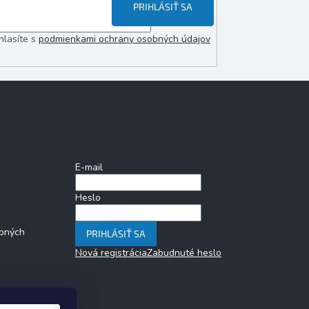
PRIHLÁSIŤ SA
hlasíte s
podmienkami ochrany osobných údajov
Prihlásenie
E-mail
Heslo
bných
PRIHLÁSIŤ SA
Nová registrácia
Zabudnuté heslo