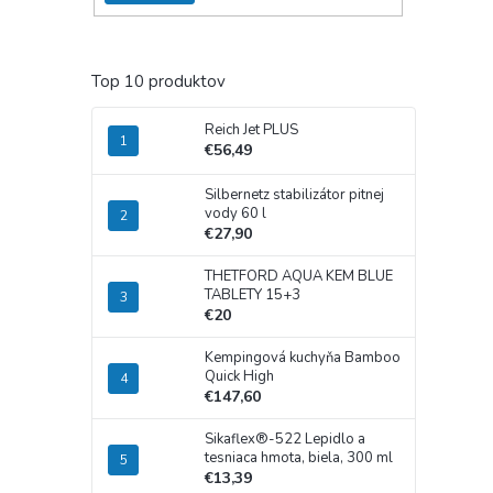
Top 10 produktov
Reich Jet PLUS
€56,49
Silbernetz stabilizátor pitnej
vody 60 l
€27,90
THETFORD AQUA KEM BLUE
TABLETY 15+3
€20
Kempingová kuchyňa Bamboo
Quick High
€147,60
Sikaflex®-522 Lepidlo a
tesniaca hmota, biela, 300 ml
€13,39