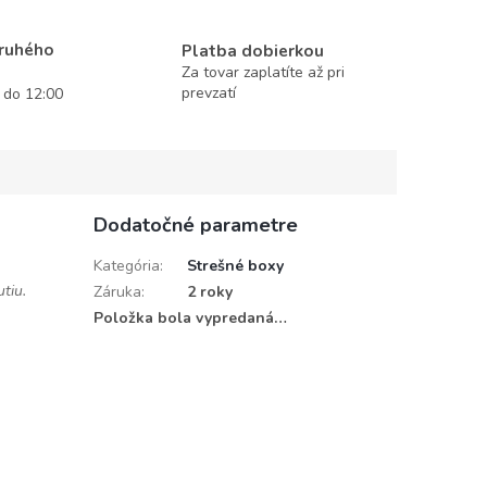
druhého
Platba dobierkou
Za tovar zaplatíte až pri
prevzatí
í do 12:00
Dodatočné parametre
Kategória
:
Strešné boxy
utiu.
Záruka
:
2 roky
Položka bola vypredaná…