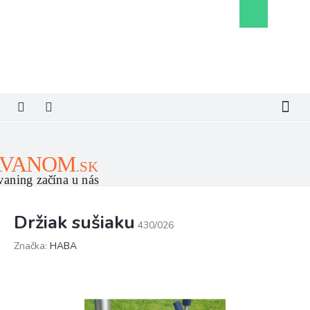
Prejsť
Nákupný
na
košík
obsah
Držiak sušiaku
430/026
Značka:
HABA