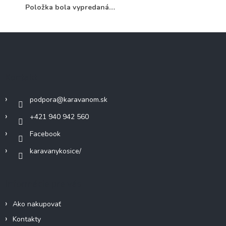
Položka bola vypredaná…
Z
á
p
ä
Kontakt
t
i
podpora
@
karavanom.sk
e
+421 940 942 560
Facebook
karavanykosice/
Informácie pre vás
Ako nakupovať
Kontakty