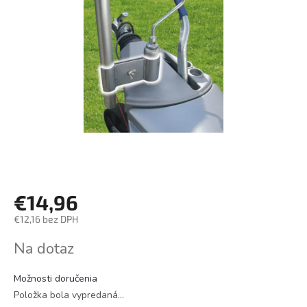
€14,96
€12,16 bez DPH
Jednotková
Na dotaz
cena:
Možnosti doručenia
Položka bola vypredaná…