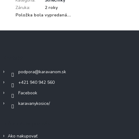
Kategória
:
Slnečníky
Záruka
:
2 roky
Položka bola vypredaná…
Z
á
p
ä
Kontakt
t
i
podpora
@
karavanom.sk
e
+421 940 942 560
Facebook
karavanykosice/
Informácie pre vás
Ako nakupovať