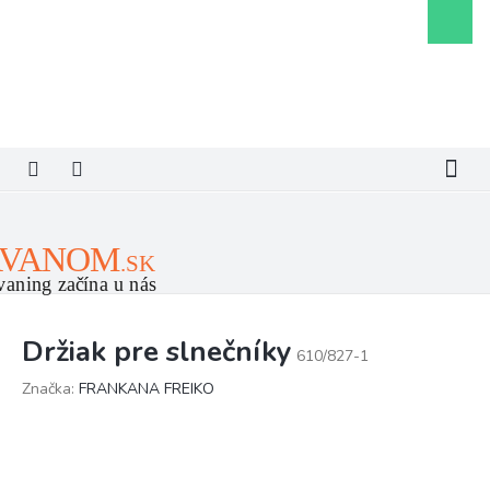
Prejsť
Nákupn
na
košík
obsah
Držiak pre slnečníky
610/827-1
Značka:
FRANKANA FREIKO