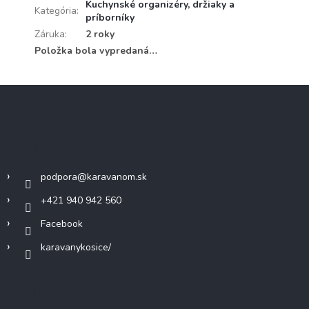
Kuchynské organizéry, držiaky a
Kategória
:
príborníky
Záruka
:
2 roky
Položka bola vypredaná…
Z
á
p
ä
Kontakt
t
i
podpora
@
karavanom.sk
e
+421 940 942 560
Facebook
karavanykosice/
Informácie pre vás