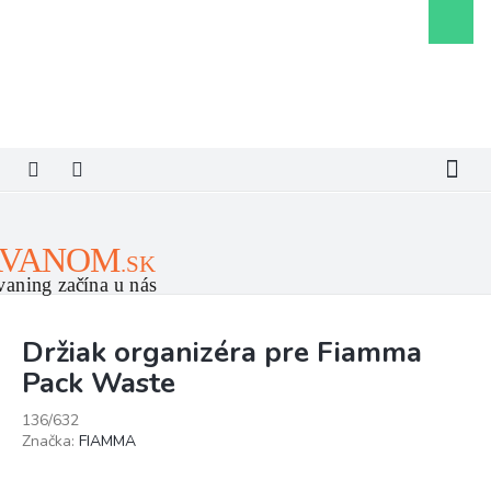
Prejsť
Nákupn
na
košík
obsah
Držiak organizéra pre Fiamma
Pack Waste
136/632
Značka:
FIAMMA