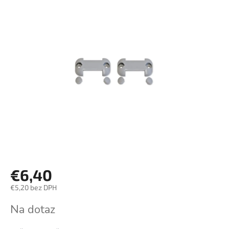
€6,40
€5,20 bez DPH
Jednotková
Na dotaz
cena: