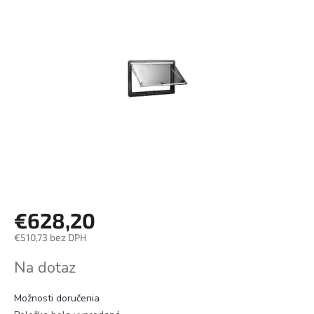
€628,20
€510,73 bez DPH
Jednotková
Na dotaz
cena:
Možnosti doručenia