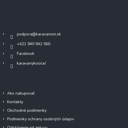
á
p
ä
Kontakt
t
i
podpora
@
karavanom.sk
e
+421 940 942 560
Facebook
karavanykosice/
Informácie pre vás
Ako nakupovať
Kontakty
Obchodné podmienky
Podmienky ochrany osobných údajov
Odstúpenie od zmluvy