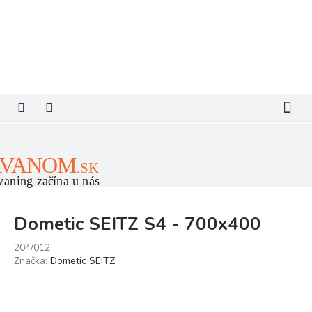
Prejsť
na
obsah
Dometic SEITZ S4 - 700x400
204/012
Značka:
Dometic SEITZ