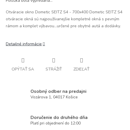
Položka bola vypredaná…
Otváracie okno Dometic SEITZ S4 - 700x400 Dometic SEITZ S4
otváracie okná sú najpoužívanejšie kompletné okná s pevným
rámom a komplet výbavou...určené pre obytné autá a dodávky.
Detailné informácie
OPÝTAŤ SA
STRÁŽIŤ
ZDIEĽAŤ
Osobný odber na predajni
Vozárova 1, 04017 Košice
Doručenie do druhého dňa
Platí pri objednení do 12:00