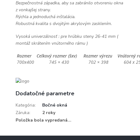
Bezpečnostná západka, aby sa zabránilo otvoreniu okna
z vonkajšej strany.
Rýchla a jednoduchá inštalácia.
Robustná kvalita s dvojitým akrylovým zasklením.
Vysoká univerzálnosť : pre hrúbku steny 26-41 mm (
montáž skrátením vnútorného rámu )
Rozmer
Celkový rozmer (šxv)
Rozmer výrezu
Vnútorný 
700x400
745 × 430
702 × 398
604 x 2
Dodatočné parametre
Kategória
:
Bočné okná
Záruka
:
2 roky
Položka bola vypredaná…
Z