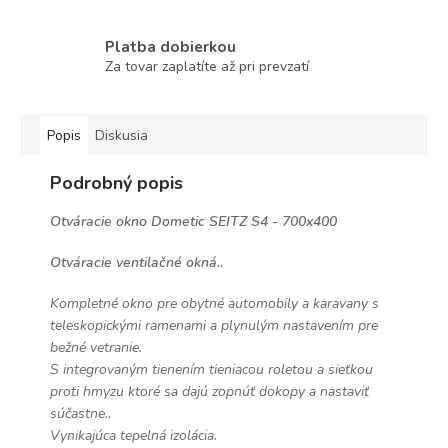
Platba dobierkou
Za tovar zaplatíte až pri prevzatí
Popis
Diskusia
Podrobný popis
Otváracie okno Dometic SEITZ S4 - 700x400
Otváracie ventilačné okná..
Kompletné okno pre obytné automobily a karavany s
teleskopickými ramenami a plynulým nastavením pre
bežné vetranie.
S integrovaným tienením tieniacou roletou a sieťkou
proti hmyzu ktoré sa dajú zopnúť dokopy a nastaviť
súčastne..
Vynikajúca tepelná izolácia.