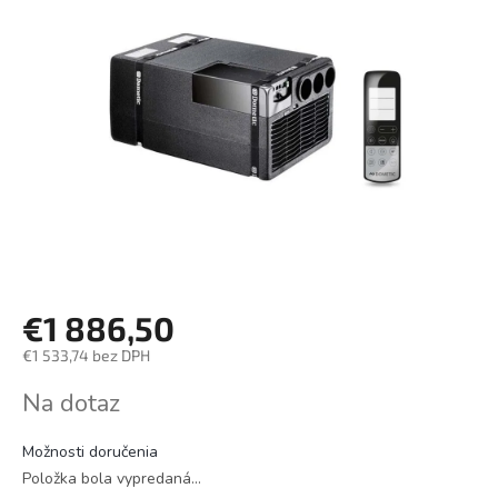
€1 886,50
€1 533,74 bez DPH
Jednotková
Na dotaz
cena:
Možnosti doručenia
Položka bola vypredaná…