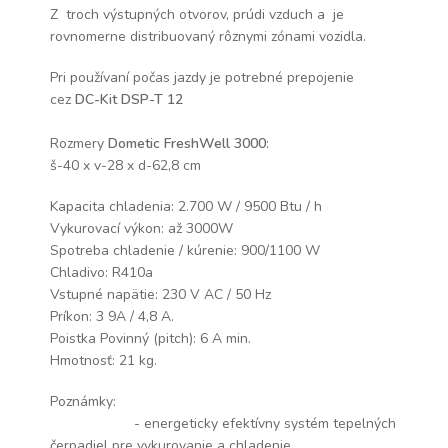
Z troch výstupných otvorov, prúdi vzduch a je
rovnomerne distribuovaný rôznymi zónami vozidla.
Pri používaní počas jazdy je potrebné prepojenie
cez
DC-Kit DSP-T 12
Rozmery
Dometic FreshWell 3000
:
š-40 x v-28 x d-62,8 cm
Kapacita chladenia: 2.700 W / 9500 Btu / h
Vykurovací výkon: až 3000W
Spotreba chladenie / kúrenie: 900/1100 W
Chladivo: R410a
Vstupné napätie: 230 V AC / 50 Hz
Príkon: 3 9A / 4,8 A.
Poistka Povinný (pitch): 6 A min.
Hmotnosť: 21 kg.
Poznámky:
- energeticky efektívny systém tepelných
čerpadiel pre vykurovanie a chladenie