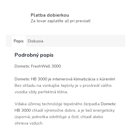
Platba dobierkou
Za tovar zaplatíte až pri prevzatí
Popis
Diskusia
Podrobný popis
Dometic FreshWell 3000
Dometic HB 3000 je interierová klimatizácia s kúrením
!
Bez ohľadu na vonkajšie teploty je v prostredí vášho
vozidla vždy perfektná klíma.
Vďaka účinnej technológii tepelného čerpadla
Dometic
HB 3000
chladí výnimočne dobre, a je tiež energeticky
úsporná, jednotka odvlhčuje a čistí, chladí alebo
ohrieva vzduch.