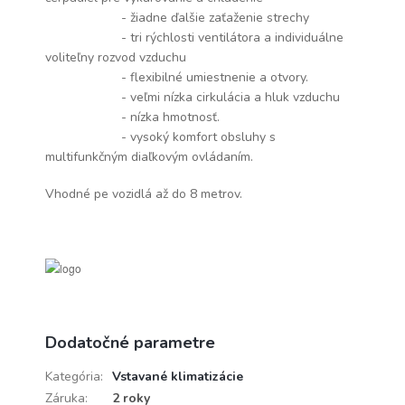
- žiadne ďalšie zaťaženie strechy
- tri rýchlosti ventilátora a individuálne
voliteľny rozvod vzduchu
- flexibilné umiestnenie a otvory.
- veľmi nízka cirkulácia a hluk vzduchu
- nízka hmotnosť.
- vysoký komfort obsluhy s
multifunkčným diaľkovým ovládaním.
Vhodné pe vozidlá až do 8 metrov.
Dodatočné parametre
Kategória
:
Vstavané klimatizácie
Záruka
:
2 roky