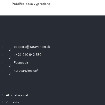
Položka bola vypredaná…
Z
á
p
ä
Kontakt
t
i
podpora
@
karavanom.sk
e
+421 940 942 560
Facebook
karavanykosice/
Informácie pre vás
Ako nakupovať
Kontakty