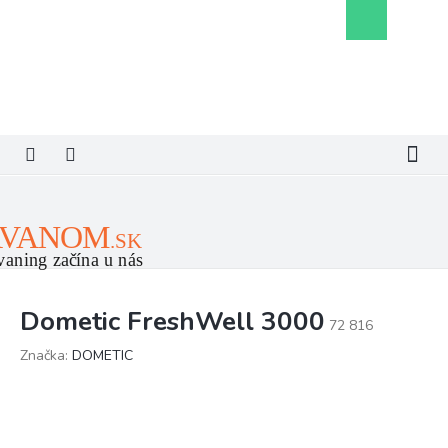
Prejsť
Nákupný
na
košík
obsah
Dometic FreshWell 3000
72 816
Značka:
DOMETIC