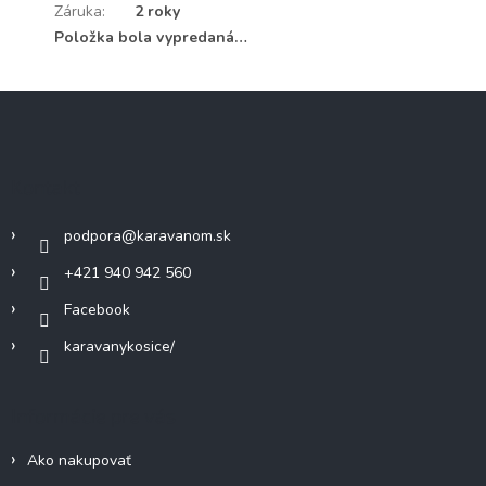
Záruka
:
2 roky
Položka bola vypredaná…
Z
á
p
ä
Kontakt
t
i
podpora
@
karavanom.sk
e
+421 940 942 560
Facebook
karavanykosice/
Informácie pre vás
Ako nakupovať