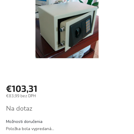
€103,31
€83,99 bez DPH
Jednotková
Na dotaz
cena:
Možnosti doručenia
Položka bola vypredaná…