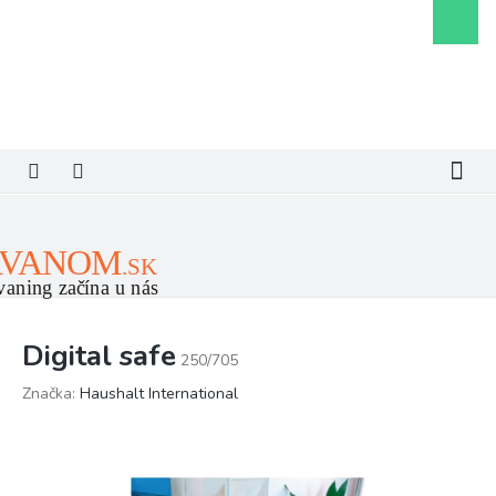
Prejsť
Nákupn
na
košík
obsah
Digital safe
250/705
Značka:
Haushalt International