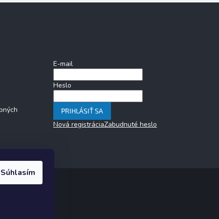
Prihlásenie
E-mail
Heslo
bných
PRIHLÁSIŤ SA
Nová registrácia
Zabudnuté heslo
Súhlasím
 cookies