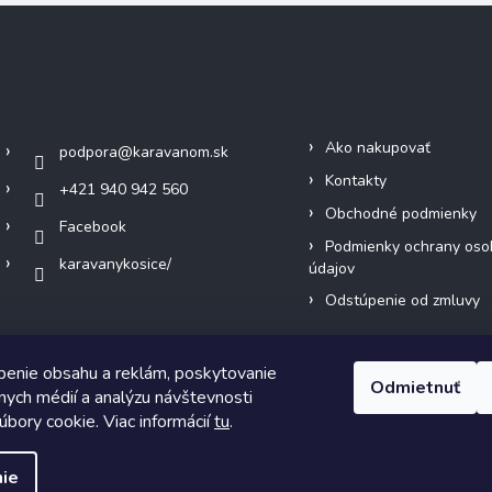
Kontakt
Informácie pre vás
Ako nakupovať
podpora
@
karavanom.sk
Kontakty
+421 940 942 560
Obchodné podmienky
Facebook
Podmienky ochrany oso
karavanykosice/
údajov
Odstúpenie od zmluvy
benie obsahu a reklám, poskytovanie
Odmietnuť
álnych médií a analýzu návštevnosti
bory cookie. Viac informácií
tu
.
ht 2026
KARAVANOM.sk
. Všetky práva vyhradené.
Upraviť nastavenie
ie