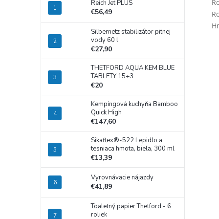
Ro
Reich Jet PLUS
€56,49
Ro
Hm
Silbernetz stabilizátor pitnej
vody 60 l
€27,90
THETFORD AQUA KEM BLUE
TABLETY 15+3
€20
Kempingová kuchyňa Bamboo
Quick High
€147,60
Sikaflex®-522 Lepidlo a
tesniaca hmota, biela, 300 ml
€13,39
Vyrovnávacie nájazdy
€41,89
Toaletný papier Thetford - 6
roliek