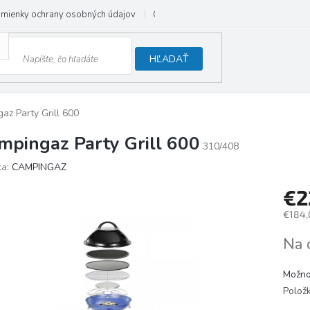
mienky ochrany osobných údajov
Odstúpenie od zmluvy
HĽADAŤ
az Party Grill 600
mpingaz Party Grill 600
310/408
ka:
CAMPINGAZ
€2
€184,
Jedno
Na 
cena:
Možno
Polož