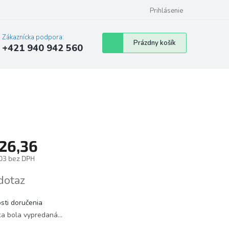
Prihlásenie
Zákaznícka podpora:
Nákupný
Prázdny košík
+421 940 942 560
košík
26,36
03 bez DPH
tková
dotaz
sti doručenia
ka bola vypredaná…