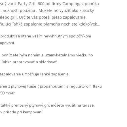
sný varič Party Grill 600 od firmy Campingaz ponúka
é možnosti použitia . Môžete ho využiť ako klasický
alebo gril. Určite vás poteší piezo zapaľovanie,
ujúci ľahké zapálenie plameňa nech ste kdekoľvek...
 produkt sa stane vaším nevyhnutným spoločníkom
mpovaní.
 odnímateľným nohám a uzamykateľnému viečku ho
 ľahko prepravovať a skladovať.
 zapaľovanie umožňuje ľahké zapálenie,
nie z plynovej flaše ( propanbután ),s regulátorom tlaku
 50 mbar.
ľahký prenosný plynový gril môžete využiť na terase,
v prírode pri kempovaní.