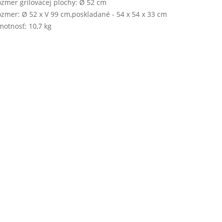
zmer grilovacej plochy: Ø 52 cm
zmer: Ø 52 x V 99 cm,poskladané - 54 x 54 x 33 cm
otnosť: 10,7 kg