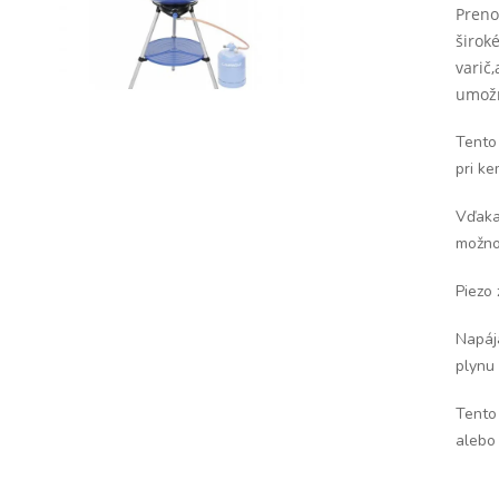
Preno
širok
varič,
umožň
Tento
pri ke
Vďaka
možno
Piezo
Napája
plynu
Tento 
alebo 