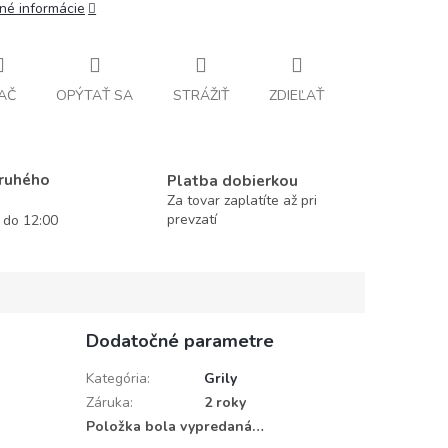
lné informácie
AČ
OPÝTAŤ SA
STRÁŽIŤ
ZDIEĽAŤ
druhého
Platba dobierkou
Za tovar zaplatíte až pri
prevzatí
í do 12:00
Dodatočné parametre
Kategória
:
Grily
Záruka
:
2 roky
Položka bola vypredaná…