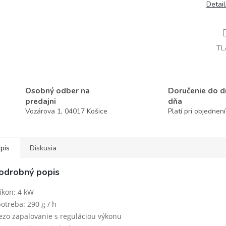
Detai
TL
Osobný odber na
Doručenie do 
predajni
dňa
Vozárova 1, 04017 Košice
Platí pri objednen
pis
Diskusia
odrobný popis
íkon: 4 kW
otreba: 290 g / h
ezo zapalovanie s reguláciou výkonu