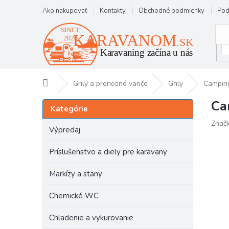
Prejsť
Ako nakupovať
Kontakty
Obchodné podmienky
Pod
na
obsah
Domov
Grily a prenosné variče
Grily
Camping
Ca
B
Preskočiť
Kategórie
kategórie
o
Znač
č
Výpredaj
n
ý
Príslušenstvo a diely pre karavany
p
a
Markízy a stany
n
e
Chemické WC
l
Chladenie a vykurovanie