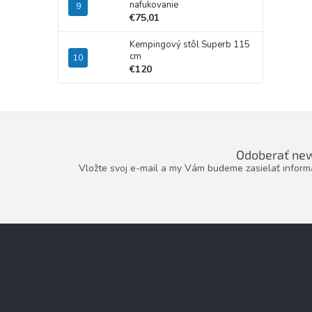
nafukovanie
€75,01
Kempingový stôl Superb 115
cm
€120
Odoberať new
Vložte svoj e-mail a my Vám budeme zasielať infor
Z
á
p
ä
t
i