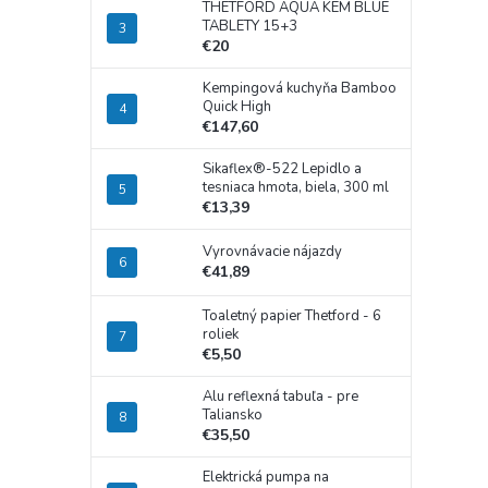
THETFORD AQUA KEM BLUE
TABLETY 15+3
€20
Kempingová kuchyňa Bamboo
Quick High
€147,60
Sikaflex®-522 Lepidlo a
tesniaca hmota, biela, 300 ml
€13,39
Vyrovnávacie nájazdy
€41,89
Toaletný papier Thetford - 6
roliek
€5,50
Alu reflexná tabuľa - pre
Taliansko
€35,50
Elektrická pumpa na