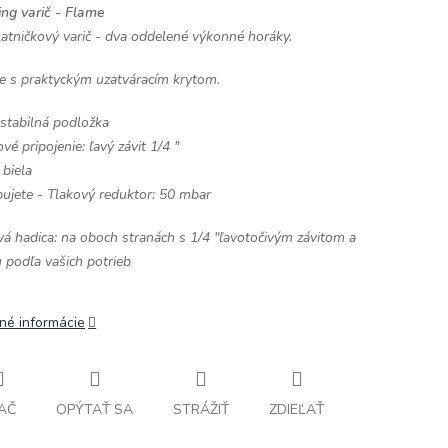
ng varič - Flame
atničkový varič - dva oddelené výkonné horáky.
e s praktyckým uzatváracím krytom.
stabilná podložka
vé pripojenie: ľavý závit 1/4 "
 biela
ujete - Tlakový reduktor: 50 mbar
á hadica: na oboch stranách s 1/4 "ľavotočivým závitom a
 podľa vašich potrieb
lné informácie
AČ
OPÝTAŤ SA
STRÁŽIŤ
ZDIEĽAŤ