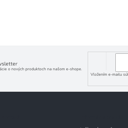
sletter
mácie o nových produktoch na našom e-shope.
Vložením e-mailu sú
Kontakt
Informácie pre vás