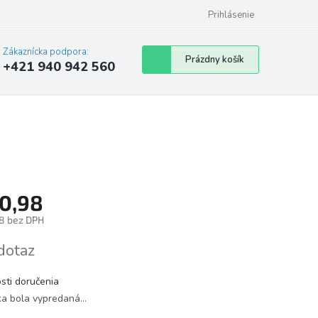
Prihlásenie
Zákaznícka podpora:
Nákupný
Prázdny košík
+421 940 942 560
košík
0,98
8 bez DPH
tková
dotaz
sti doručenia
ka bola vypredaná…