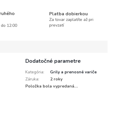
druhého
Platba dobierkou
Za tovar zaplatíte až pri
prevzatí
í do 12:00
Dodatočné parametre
Kategória
:
Grily a prenosné variče
Záruka
:
2 roky
Položka bola vypredaná…