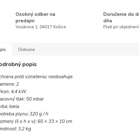
Osobný odber na
Doručenie do 
predajni
dňa
Vozárova 1, 04017 Košice
Platí pri objednen
pis
Diskusia
odrobný popis
hrana proti vznieteniu: neobsahuje
lamene: 2
ýkon: 4,4 kW
acovný tlak: 50 mbar
rba: biela
otreba plynu: 320 g / h
zmery (š x h x v): 60 × 33 × 10 cm
otnosť: 3,2 kg