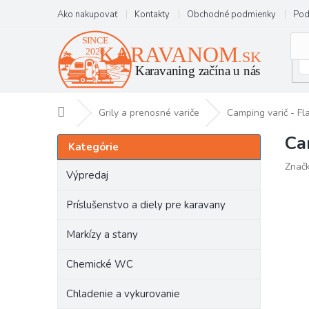
Prejsť
Ako nakupovať
Kontakty
Obchodné podmienky
Pod
na
obsah
Domov
Grily a prenosné variče
Camping varič - F
Ca
B
Preskočiť
Kategórie
kategórie
o
Znač
č
Výpredaj
n
ý
Príslušenstvo a diely pre karavany
p
a
Markízy a stany
n
e
Chemické WC
l
Chladenie a vykurovanie