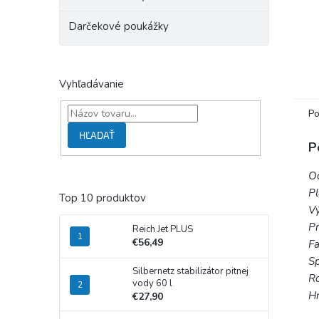
Darčekové poukážky
Vyhľadávanie
Po
HĽADAŤ
P
Oc
P
Top 10 produktov
V
Pr
Reich Jet PLUS
€56,49
Fa
Sp
Silbernetz stabilizátor pitnej
Ro
vody 60 l
Hm
€27,90