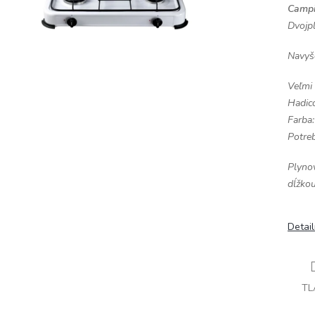
Campi
Dvojpl
Navyš
Veľmi 
Hadico
Farba:
Potreb
Plynov
dĺžkou
Detai
TL