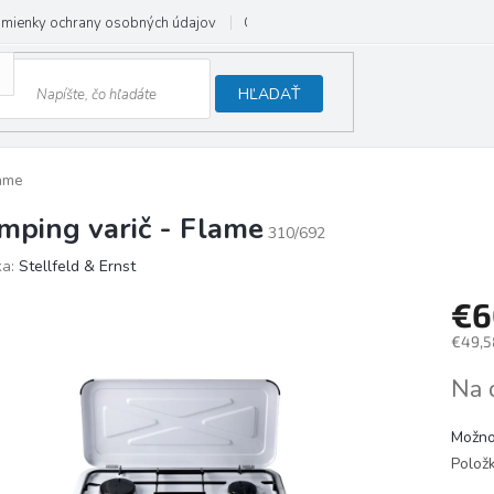
mienky ochrany osobných údajov
Odstúpenie od zmluvy
HĽADAŤ
lame
mping varič - Flame
310/692
ka:
Stellfeld & Ernst
€6
€49,5
Jedno
Na 
cena:
Možno
Polož