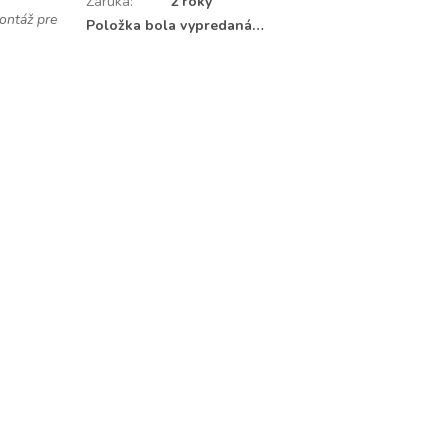
Záruka
:
2 roky
ontáž pre
Položka bola vypredaná…