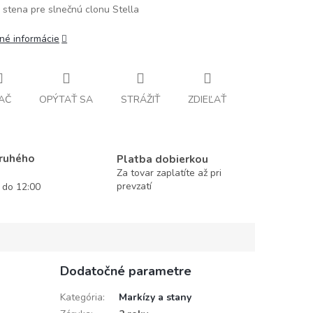
 stena pre slnečnú clonu Stella
lné informácie
AČ
OPÝTAŤ SA
STRÁŽIŤ
ZDIEĽAŤ
druhého
Platba dobierkou
Za tovar zaplatíte až pri
prevzatí
í do 12:00
Dodatočné parametre
Kategória
:
Markízy a stany