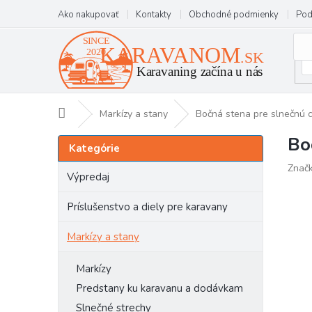
Prejsť
Ako nakupovať
Kontakty
Obchodné podmienky
Pod
na
obsah
Domov
Markízy a stany
Bočná stena pre slnečnú c
Bo
B
Preskočiť
Kategórie
kategórie
o
Znač
č
Výpredaj
n
ý
Príslušenstvo a diely pre karavany
p
a
Markízy a stany
n
e
Markízy
l
Predstany ku karavanu a dodávkam
Slnečné strechy