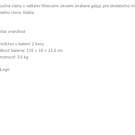
bočné steny s veľkými fóliovými oknami (vrátane gázy), pre dodatočnú m
nečnú clonu Stella.
rba: oranžová
ožstvo v balení: 2 kusy
ľkosť balenia: 115 × 16 × 11,5 cm
otnosť: 3,5 kg