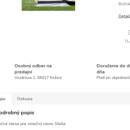
Bočná
Detai
TL
Osobný odber na
Doručenie do 
predajni
dňa
Vozárova 1, 04017 Košice
Platí pri objednen
pis
Diskusia
odrobný popis
čná stena pre slnečnú clonu Stella