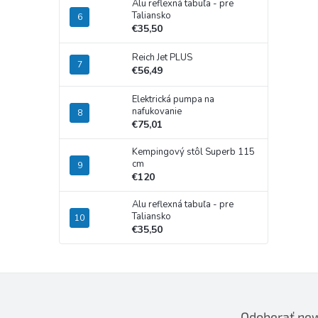
Alu reflexná tabuľa - pre
Taliansko
€35,50
Reich Jet PLUS
€56,49
Elektrická pumpa na
nafukovanie
€75,01
Kempingový stôl Superb 115
cm
€120
Alu reflexná tabuľa - pre
Taliansko
€35,50
Odoberať new