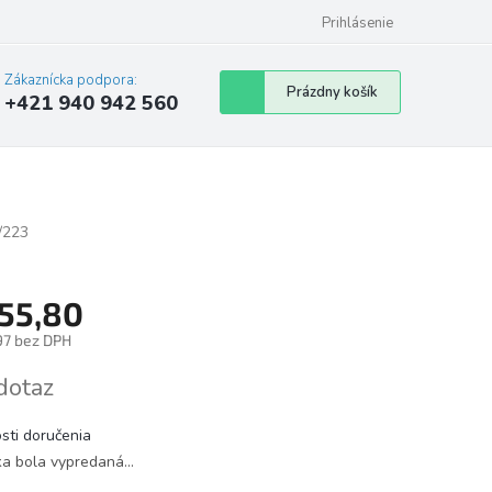
Prihlásenie
Zákaznícka podpora:
Nákupný
Prázdny košík
+421 940 942 560
košík
/223
55,80
97 bez DPH
tková
dotaz
sti doručenia
ka bola vypredaná…