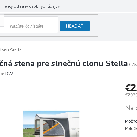
mienky ochrany osobných údajov
Odstúpenie od zmluvy
HĽADAŤ
lonu Stella
čná stena pre slnečnú clonu Stella
075
ka:
DWT
€2
€207,
Jedno
Na 
cena:
Možno
Polož