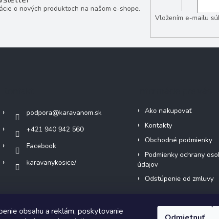
mácie o nových produktoch na našom e-shope.
Vložením e-mailu sú
Kontakt
Informácie pre vás
Ako nakupovať
podpora
@
karavanom.sk
Kontakty
+421 940 942 560
Obchodné podmienky
Facebook
Podmienky ochrany oso
karavanykosice/
údajov
Odstúpenie od zmluvy
benie obsahu a reklám, poskytovanie
Odmietnuť