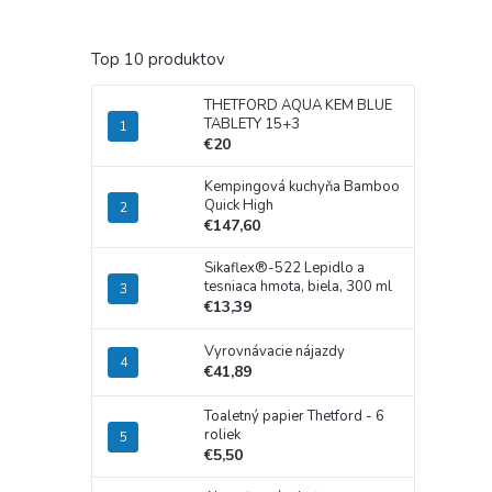
Top 10 produktov
THETFORD AQUA KEM BLUE
TABLETY 15+3
€20
Kempingová kuchyňa Bamboo
Quick High
€147,60
Sikaflex®-522 Lepidlo a
tesniaca hmota, biela, 300 ml
€13,39
Vyrovnávacie nájazdy
€41,89
Toaletný papier Thetford - 6
roliek
€5,50