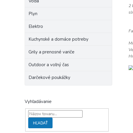
Voda
2 
sl
Plyn
Elektro
Fa
Kuchynské a domáce potreby
Mn
Ve
Grily a prenosné variče
Hm
Outdoor a voľný čas
Darčekové poukážky
Vyhľadávanie
HĽADAŤ